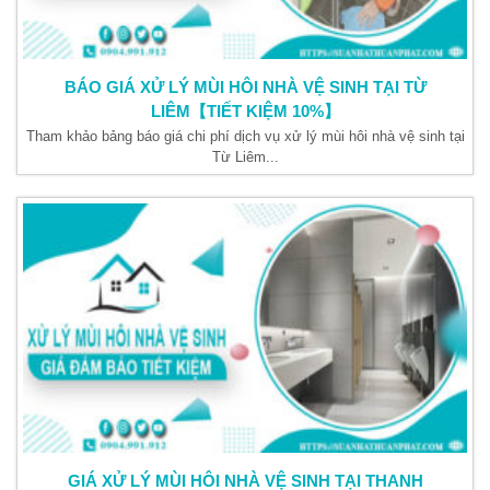
BÁO GIÁ XỬ LÝ MÙI HÔI NHÀ VỆ SINH TẠI TỪ
LIÊM【TIẾT KIỆM 10%】
Tham khảo bảng báo giá chi phí dịch vụ xử lý mùi hôi nhà vệ sinh tại
Từ Liêm...
GIÁ XỬ LÝ MÙI HÔI NHÀ VỆ SINH TẠI THANH