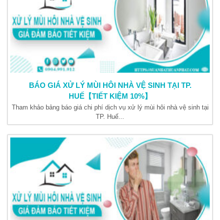
BÁO GIÁ XỬ LÝ MÙI HÔI NHÀ VỆ SINH TẠI TP.
HUẾ【TIẾT KIỆM 10%】
Tham khảo bảng báo giá chi phí dịch vụ xử lý mùi hôi nhà vệ sinh tại
TP. Huế...