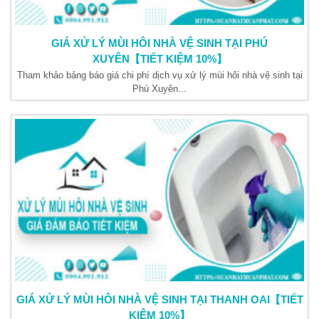
GIÁ XỬ LÝ MÙI HÔI NHÀ VỆ SINH TẠI PHÚ
XUYÊN【TIẾT KIỆM 10%】
Tham khảo bảng báo giá chi phí dịch vụ xử lý mùi hôi nhà vệ sinh tại
Phú Xuyên...
GIÁ XỬ LÝ MÙI HÔI NHÀ VỆ SINH TẠI THANH OAI【TIẾT
KIỆM 10%】