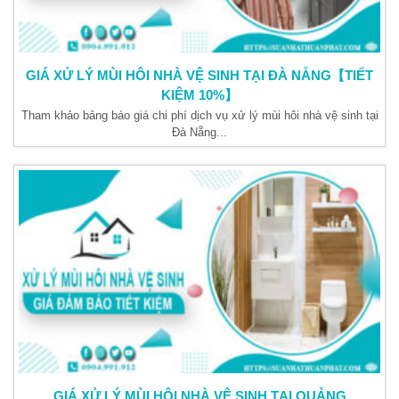
GIÁ XỬ LÝ MÙI HÔI NHÀ VỆ SINH TẠI ĐÀ NẴNG【TIẾT
KIỆM 10%】
Tham khảo bảng báo giá chi phí dịch vụ xử lý mùi hôi nhà vệ sinh tại
Đà Nẵng...
GIÁ XỬ LÝ MÙI HÔI NHÀ VỆ SINH TẠI QUẢNG