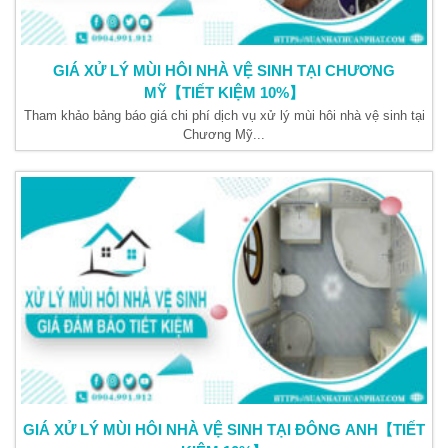
GIÁ XỬ LÝ MÙI HÔI NHÀ VỆ SINH TẠI CHƯƠNG
MỸ【TIẾT KIỆM 10%】
Tham khảo bảng báo giá chi phí dịch vụ xử lý mùi hôi nhà vệ sinh tại
Chương Mỹ...
GIÁ XỬ LÝ MÙI HÔI NHÀ VỆ SINH TẠI ĐÔNG ANH【TIẾT