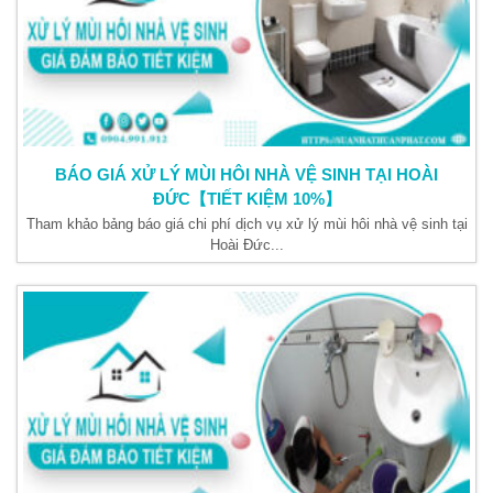
BÁO GIÁ XỬ LÝ MÙI HÔI NHÀ VỆ SINH TẠI HOÀI
ĐỨC【TIẾT KIỆM 10%】
Tham khảo bảng báo giá chi phí dịch vụ xử lý mùi hôi nhà vệ sinh tại
Hoài Đức...