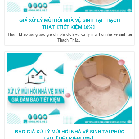
GIÁ XỬ LÝ MÙI HÔI NHÀ VỆ SINH TẠI THẠCH
THẤT【TIẾT KIỆM 10%】
Tham khảo bảng báo giá chi phí dịch vụ xử lý mùi hôi nhà vệ sinh tại
Thạch Thất...
BÁO GIÁ XỬ LÝ MÙI HÔI NHÀ VỆ SINH TẠI PHÚC
THỌ【TIẾT KIỆM 10%】