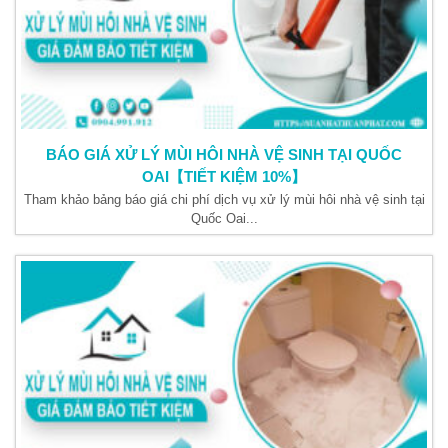
BÁO GIÁ XỬ LÝ MÙI HÔI NHÀ VỆ SINH TẠI QUỐC
OAI【TIẾT KIỆM 10%】
Tham khảo bảng báo giá chi phí dịch vụ xử lý mùi hôi nhà vệ sinh tại
Quốc Oai...