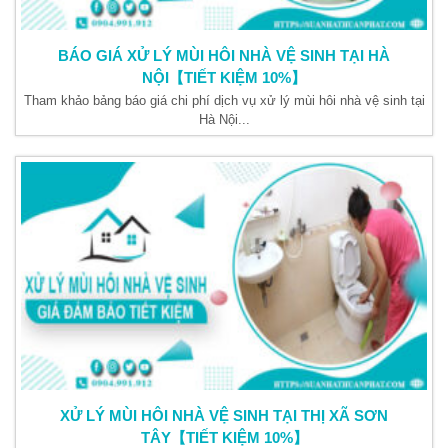
BÁO GIÁ XỬ LÝ MÙI HÔI NHÀ VỆ SINH TẠI HÀ
NỘI【TIẾT KIỆM 10%】
Tham khảo bảng báo giá chi phí dịch vụ xử lý mùi hôi nhà vệ sinh tại
Hà Nội...
XỬ LÝ MÙI HÔI NHÀ VỆ SINH TẠI THỊ XÃ SƠN
TÂY【TIẾT KIỆM 10%】