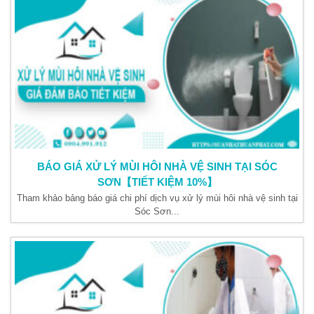
BÁO GIÁ XỬ LÝ MÙI HÔI NHÀ VỆ SINH TẠI SÓC
SƠN【TIẾT KIỆM 10%】
Tham khảo bảng báo giá chi phí dịch vụ xử lý mùi hôi nhà vệ sinh tại
Sóc Sơn...