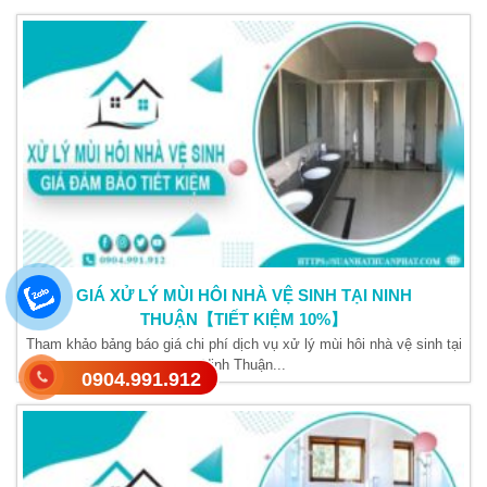
GIÁ XỬ LÝ MÙI HÔI NHÀ VỆ SINH TẠI NINH
THUẬN【TIẾT KIỆM 10%】
Tham khảo bảng báo giá chi phí dịch vụ xử lý mùi hôi nhà vệ sinh tại
Ninh Thuận...
0904.991.912