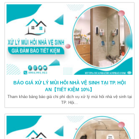
BÁO GIÁ XỬ LÝ MÙI HÔI NHÀ VỆ SINH TẠI TP. HỘI
AN【TIẾT KIỆM 10%】
Tham khảo bảng báo giá chi phí dịch vụ xử lý mùi hôi nhà vệ sinh tại
TP. Hội...