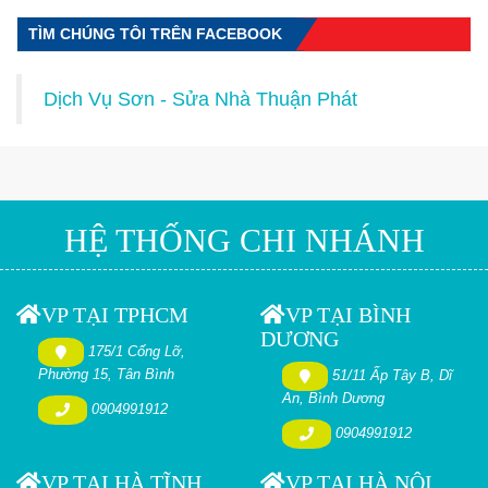
TÌM CHÚNG TÔI TRÊN FACEBOOK
Dịch Vụ Sơn - Sửa Nhà Thuận Phát
HỆ THỐNG CHI NHÁNH
VP TẠI TPHCM
VP TẠI BÌNH
DƯƠNG
175/1 Cống Lỡ,
Phường 15, Tân Bình
51/11 Ấp Tây B, Dĩ
An, Bình Dương
0904991912
0904991912
VP TẠI HÀ TĨNH
VP TẠI HÀ NỘI