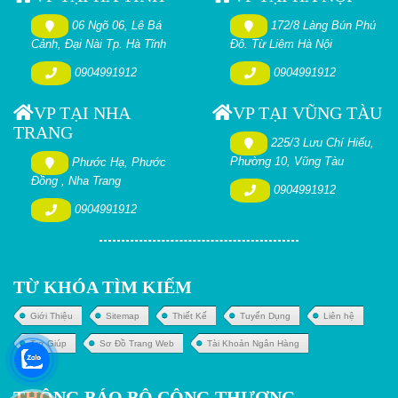
06 Ngõ 06, Lê Bá
172/8 Làng Bún Phú
Cảnh, Đại Nài Tp. Hà Tĩnh
Đô. Từ Liêm Hà Nội
0904991912
0904991912
VP TẠI NHA
VP TẠI VŨNG TÀU
TRANG
225/3 Lưu Chí Hiếu,
Phường 10, Vũng Tàu
Phước Hạ, Phước
Đồng , Nha Trang
0904991912
0904991912
TỪ KHÓA TÌM KIẾM
Giới Thiệu
Sitemap
Thiết Kế
Tuyển Dụng
Liên hệ
Trợ Giúp
Sơ Đồ Trang Web
Tài Khoản Ngân Hàng
THÔNG BÁO BỘ CÔNG THƯƠNG