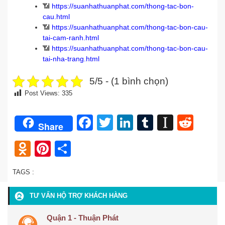
📶
https://suanhathuanphat.com/thong-tac-bon-
cau.html
📶
https://suanhathuanphat.com/thong-tac-bon-cau-
tai-cam-ranh.html
📶
https://suanhathuanphat.com/thong-tac-bon-cau-
tai-nha-trang.html
5/5 - (1 bình chọn)
Post Views:
335
Facebook
Twitter
LinkedIn
Tumblr
Instap
Redd
Share
Odnoklassniki
Pinterest
Share
TAGS :
TƯ VẤN HỘ TRỢ KHÁCH HÀNG
Quận 1 - Thuận Phát