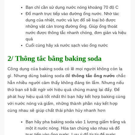
Bạn chỉ cần sử dụng nước nóng khoảng 70 độ C
Đổ mạnh trực tiếp vào đường ống nước. Nhờ tác
dụng của nhiệt, nước và lực đổ sẽ loại bỏ được
những vật cản trong đường ống. Giúp ống thoát
nước được thông tắc nhanh chóng, đơn giản và hiệu
quả
Cuối cùng hãy xả nước sạch vào ống nước
2/ Thông tắc bằng baking soda
Công dụng của baking soda có lẽ mọi người không còn lạ
gì. Nhưng dùng baking soda để
thông tắc ống nước
chắc
hẳn nhiều người cảm thấy không đáng tin lắm. Nhưng nếu
thử bạn sẽ bất ngờ với hiệu quả chúng mang lại đấy. Để
phát huy hiệu quả tốt nhất thì bạn hãy kết hợp baking cùng
với nước nóng và giấm, những thành phần này kết hợp
cùng nhau sẽ giúp chất thải phân hủy nhanh hơn
Bạn hãy pha baking soda vào 1 lượng giấm trắng và
một ít nước nóng. Hòa tan chúng vào nhau và đổ
trực tiếp vào ống nước. Lưu ý đổ từ từ để nước