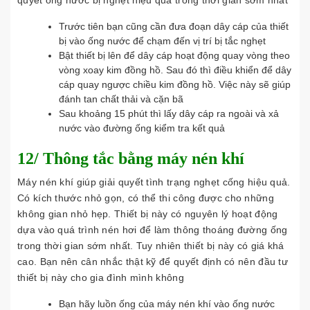
quyết ống nước bị nghẹt hiệu quả trong thời gian sớm nhất
Trước tiên bạn cũng cần đưa đoạn dây cáp của thiết
bị vào ống nước để chạm đến vị trí bị tắc nghẹt
Bật thiết bị lên để dây cáp hoạt động quay vòng theo
vòng xoay kim đồng hồ. Sau đó thì điều khiển để dây
cáp quay ngược chiều kim đồng hồ. Việc này sẽ giúp
đánh tan chất thải và cặn bã
Sau khoảng 15 phút thì lấy dây cáp ra ngoài và xả
nước vào đường ống kiểm tra kết quả
12/ Thông tắc bằng máy nén khí
Máy nén khí giúp giải quyết tình trạng nghẹt cống hiệu quả.
Có kích thước nhỏ gọn, có thể thi công được cho những
không gian nhỏ hẹp. Thiết bị này có nguyên lý hoạt động
dựa vào quá trình nén hơi để làm thông thoáng đường ống
trong thời gian sớm nhất. Tuy nhiên thiết bị này có giá khá
cao. Bạn nên cân nhắc thật kỹ để quyết định có nên đầu tư
thiết bị này cho gia đình mình không
Bạn hãy luồn ống của máy nén khí vào ống nước