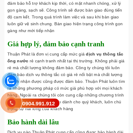
đảm bảo hỗ trợ khách kịp thời, có mặt nhanh chóng, xử lý
gọn gàng, sạch sẽ. Công trình sẽ được bàn giao đúng tiến
độ cam kết. Trong quá trình làm việc và sau khi bàn giao
luôn giữ vệ sinh chung. Bàn giao hiện trạng công trình gọn
gàng như mới tiếp nhận
Giá hợp lý, đảm bảo cạnh tranh
Thuận Phát là đơn vị cung cấp mức giá
dịch vụ thông tắc
ống nước
rẻ cạnh tranh nhất tại thị trường. Không phải giá
rẻ mà chất lượng không đảm bảo. Công ty chúng tôi luôn
đảm bảo dịch vụ thông tắc có giá rẻ nổi bật mà chất lượng
khách nhận được cũng được đảm bảo. Thuận Phát luôn tìm
ra những phương pháp có mức giá phù hợp với mọi khách
hàng. Ngoài ra chúng tôi còn cung cấp những chương trình
khuyến mãi ưu đãi hấp dẫn dành cho quý khách, luôn chú
0904.991.912
trọng sự hài lòng của khách hàng
Bảo hành dài lâu
Dịch vụ nào Thuận Phát cung cấp cũng được bảo hành dài