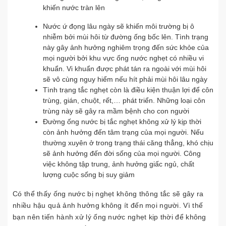
khiến nước tràn lên
Nước ứ đọng lâu ngày sẽ khiến môi trường bị ô
nhiễm bởi mùi hôi từ đường ống bốc lên. Tình trạng
này gây ảnh hưởng nghiêm trọng đến sức khỏe của
mọi người bởi khu vực ống nước nghẹt có nhiều vi
khuẩn. Vi khuẩn được phát tán ra ngoài với mùi hôi
sẽ vô cùng nguy hiểm nếu hít phải mùi hôi lâu ngày
Tình trạng tắc nghẹt còn là điều kiện thuận lợi để côn
trùng, gián, chuột, rết,… phát triển. Những loại côn
trùng này sẽ gây ra mầm bệnh cho con người
Đường ống nước bị tắc nghẹt không xử lý kịp thời
còn ảnh hưởng đến tâm trạng của mọi người. Nếu
thường xuyên ở trong trạng thái căng thẳng, khó chịu
sẽ ảnh hưởng đến đời sống của mọi người. Công
việc không tập trung, ảnh hưởng giấc ngủ, chất
lượng cuộc sống bị suy giảm
Có thể thấy ống nước bị nghẹt không thông tắc sẽ gây ra
nhiều hậu quả ảnh hưởng không ít đến mọi người. Vì thế
bạn nên tiến hành xử lý ống nước nghẹt kịp thời để không