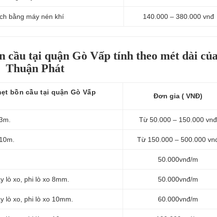
ạch bằng máy nén khí
140.000 – 380.000 vnđ
n cầu tại quận Gò Vấp tính theo mét dài củ
Thuận Phát
hẹt bồn cầu tại quận Gò Vấp
Đơn gia ( VNĐ)
 3m.
Từ 50.000 – 150.000 vnđ
 10m.
Từ 150.000 – 500.000 vn
50.000vnđ/m
 lò xo, phi lò xo 8mm.
50.000vnđ/m
 lò xo, phi lò xo 10mm.
60.000vnđ/m