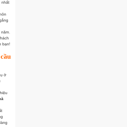
h nhất
 môn
 gắng
u năm.
khách
h bạn!
 cầu
hụ ở
ụ
 hiệu
hà
ất
ng
dàng