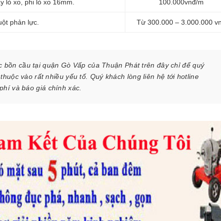
 lò xo, phi lò xo 16mm.
100.000vnđ/m
ột phản lực.
Từ 300.000 – 3.000.000 v
c bồn cầu tại quận Gò Vấp của Thuận Phát trên đây chỉ để quý
huộc vào rất nhiều yếu tố. Quý khách lòng liên hệ tới hotline
phí và báo giá chính xác.