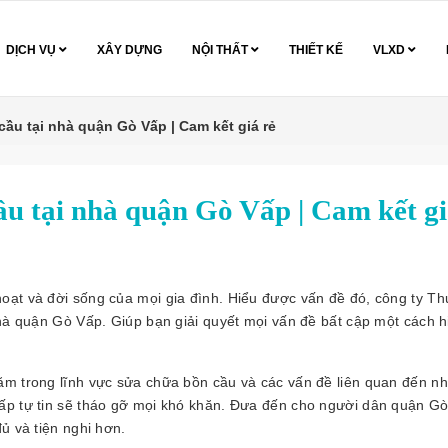
DỊCH VỤ
XÂY DỰNG
NỘI THẤT
THIẾT KẾ
VLXD
cầu tại nhà quận Gò Vấp | Cam kết giá rẻ
ầu tại nhà quận Gò Vấp | Cam kết g
oạt và đời sống của mọi gia đình. Hiểu được vấn đề đó, công ty T
nhà quận Gò Vấp. Giúp bạn giải quyết mọi vấn đề bất cập một cách h
ăm trong lĩnh vực sửa chữa bồn cầu và các vấn đề liên quan đến n
Vấp tự tin sẽ tháo gỡ mọi khó khăn. Đưa đến cho người dân quận G
ủ và tiện nghi hơn.