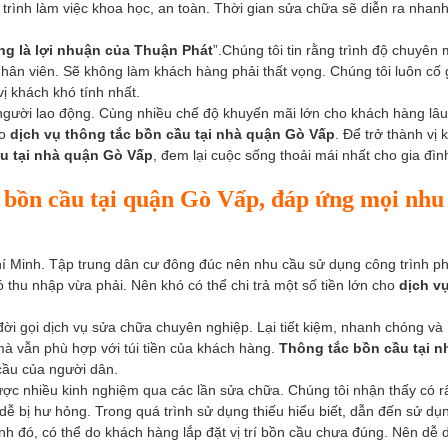
 trình làm việc khoa học, an toàn. Thời gian sửa chữa sẽ diễn ra nhan
ng là lợi nhuận của Thuận Phát
”.Chúng tôi tin rằng trình độ chuyên
nhân viên. Sẽ không làm khách hàng phải thất vọng. Chúng tôi luôn cố
ị khách khó tính nhất.
n người lao động. Cùng nhiều chế độ khuyến mãi lớn cho khách hàng lâ
ho
dịch vụ thông tắc bồn cầu tại nhà quận Gò Vấp
. Để trở thành vị 
ầu tại nhà quận Gò Vấp
, đem lại cuộc sống thoải mái nhất cho gia đìn
 bồn cầu tại quận Gò Vấp, đáp ứng mọi nhu
hí Minh. Tập trung dân cư đông đúc nên nhu cầu sử dụng công trình p
 thu nhập vừa phải. Nên khó có thể chi trả một số tiền lớn cho
dịch v
đời gọi dịch vụ sửa chữa chuyên nghiệp. Lại tiết kiệm, nhanh chóng và
à vẫn phù hợp với túi tiền của khách hàng.
Thông tắc bồn cầu tại n
cầu của người dân.
ược nhiều kinh nghiệm qua các lần sửa chữa. Chúng tôi nhận thấy có r
ễ bị hư hỏng. Trong quá trình sử dụng thiếu hiểu biết, dẫn đến sử dụ
nh đó, có thể do khách hàng lắp đặt vị trí bồn cầu chưa đúng. Nên dễ 