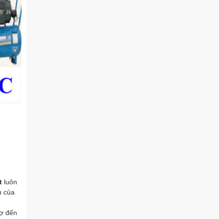
t
luôn
u của
hợ đến