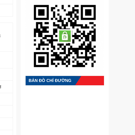
a
BẢN ĐỒ CHỈ ĐƯỜNG
đ