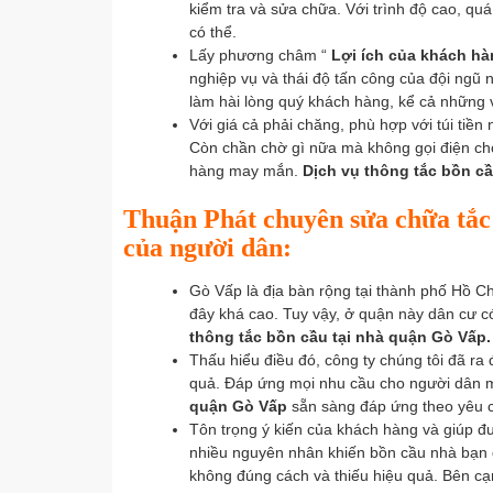
kiểm tra và sửa chữa. Với trình độ cao, quá
có thể.
Lấy phương châm “
Lợi ích của khách hà
nghiệp vụ và thái độ tấn công của đội ngũ 
làm hài lòng quý khách hàng, kể cả những v
Với giá cả phải chăng, phù hợp với túi tiề
Còn chần chờ gì nữa mà không gọi điện c
hàng may mắn.
Dịch vụ thông tắc bồn c
Thuận Phát chuyên sửa chữa tắc
của người dân:
Gò Vấp là địa bàn rộng tại thành phố Hồ C
đây khá cao. Tuy vậy, ở quận này dân cư có
thông tắc bồn cầu tại nhà quận Gò Vấp.
Thấu hiểu điều đó, công ty chúng tôi đã ra 
quả. Đáp ứng mọi nhu cầu cho người dân m
quận Gò Vấp
sẵn sàng đáp ứng theo yêu 
Tôn trọng ý kiến của khách hàng và giúp đ
nhiều nguyên nhân khiến bồn cầu nhà bạn d
không đúng cách và thiếu hiệu quả. Bên cạ