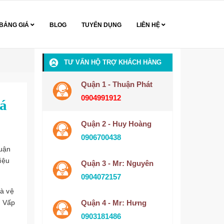
BẢNG GIÁ
BLOG
TUYỂN DỤNG
LIÊN HỆ
TƯ VẤN HỘ TRỢ KHÁCH HÀNG
Quận 1 - Thuận Phát
0904991912
iá
Quận 2 - Huy Hoàng
0906700438
huận
iệu
Quận 3 - Mr: Nguyên
0904072157
hà vệ
ò Vấp
Quận 4 - Mr: Hưng
0903181486