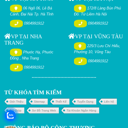
06 Ngõ 06, Lê Bá
172/8 Làng Bún Phú
Cảnh, Đại Nài Tp. Hà Tĩnh
Đô. Từ Liêm Hà Nội
0904991912
0904991912
VP TẠI NHA
VP TẠI VŨNG TÀU
TRANG
225/3 Lưu Chí Hiếu,
Phường 10, Vũng Tàu
Phước Hạ, Phước
Đồng , Nha Trang
0904991912
0904991912
TỪ KHÓA TÌM KIẾM
Giới Thiệu
Sitemap
Thiết Kế
Tuyển Dụng
Liên hệ
Trợ Giúp
Sơ Đồ Trang Web
Tài Khoản Ngân Hàng
THÔNG BÁO BỘ CÔNG THƯƠNG