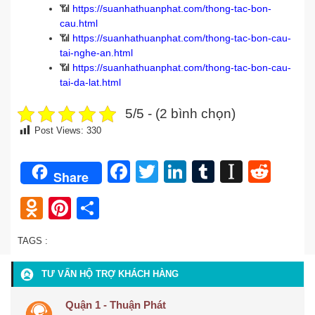
📶
https://suanhathuanphat.com/thong-tac-bon-
cau.html
📶
https://suanhathuanphat.com/thong-tac-bon-cau-
tai-nghe-an.html
📶
https://suanhathuanphat.com/thong-tac-bon-cau-
tai-da-lat.html
5/5 - (2 bình chọn)
Post Views:
330
Facebook
Twitter
LinkedIn
Tumblr
Instap
Redd
Share
Odnoklassniki
Pinterest
Share
TAGS :
TƯ VẤN HỘ TRỢ KHÁCH HÀNG
Quận 1 - Thuận Phát