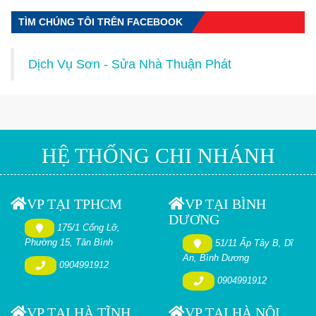
TÌM CHÚNG TÔI TRÊN FACEBOOK
Dịch Vụ Sơn - Sửa Nhà Thuận Phát
HỆ THỐNG CHI NHÁNH
VP TẠI TPHCM
VP TẠI BÌNH
DƯƠNG
175/1 Cống Lỡ,
Phường 15, Tân Bình
51/11 Ấp Tây B, Dĩ
An, Bình Dương
0904991912
0904991912
VP TẠI HÀ TĨNH
VP TẠI HÀ NỘI