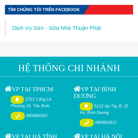
TÌM CHÚNG TÔI TRÊN FACEBOOK
Dịch Vụ Sơn - Sửa Nhà Thuận Phát
HỆ THỐNG CHI NHÁNH
VP TẠI TPHCM
VP TẠI BÌNH
DƯƠNG
175/1 Cống Lỡ,
Phường 15, Tân Bình
51/11 Ấp Tây B, Dĩ
An, Bình Dương
0904991912
0904991912
VP TẠI HÀ TĨNH
VP TẠI HÀ NỘI