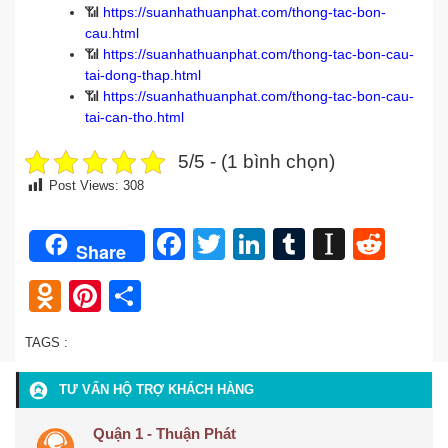
📶
https://suanhathuanphat.com/thong-tac-bon-
cau.html
📶
https://suanhathuanphat.com/thong-tac-bon-cau-
tai-dong-thap.html
📶
https://suanhathuanphat.com/thong-tac-bon-cau-
tai-can-tho.html
5/5 - (1 bình chọn)
Post Views:
308
Facebook
Twitter
LinkedIn
Tumblr
Instap
Redd
Share
Odnoklassniki
Pinterest
Share
TAGS :
TƯ VẤN HỘ TRỢ KHÁCH HÀNG
Quận 1 - Thuận Phát