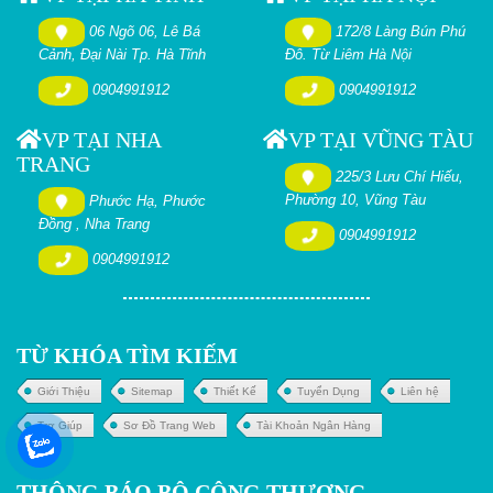
06 Ngõ 06, Lê Bá
172/8 Làng Bún Phú
Cảnh, Đại Nài Tp. Hà Tĩnh
Đô. Từ Liêm Hà Nội
0904991912
0904991912
VP TẠI NHA
VP TẠI VŨNG TÀU
TRANG
225/3 Lưu Chí Hiếu,
Phường 10, Vũng Tàu
Phước Hạ, Phước
Đồng , Nha Trang
0904991912
0904991912
TỪ KHÓA TÌM KIẾM
Giới Thiệu
Sitemap
Thiết Kế
Tuyển Dụng
Liên hệ
Trợ Giúp
Sơ Đồ Trang Web
Tài Khoản Ngân Hàng
THÔNG BÁO BỘ CÔNG THƯƠNG