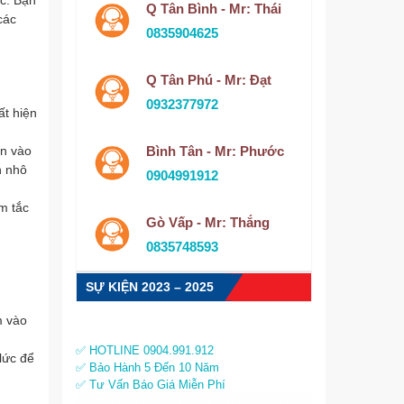
ớc. Bạn
Q Tân Bình - Mr: Thái
các
0835904625
Q Tân Phú - Mr: Đạt
0932377972
ất hiện
Bình Tân - Mr: Phước
àn vào
h nhô
0904991912
m tắc
Gò Vấp - Mr: Thắng
0835748593
SỰ KIỆN 2023 – 2025
m vào
✅ HOTLINE 0904.991.912
lức để
✅ Bảo Hành 5 Đến 10 Năm
✅ Tư Vấn Báo Giá Miễn Phí