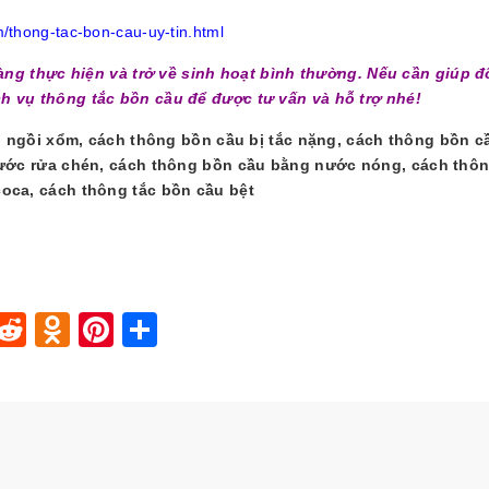
/thong-tac-bon-cau-uy-tin.html
ng thực hiện và trở về sinh hoạt bình thường. Nếu cần giúp đ
ch vụ thông tắc bồn cầu để được tư vấn và hỗ trợ nhé!
 ngồi xổm, cách thông bồn cầu bị tắc nặng, cách thông bồn c
ước rửa chén,
cách thông bồn cầu bằng nước nóng,
cách thô
coca,
cách thông tắc bồn cầu bệt
In
blr
nstapaper
Reddit
Odnoklassniki
Pinterest
Share