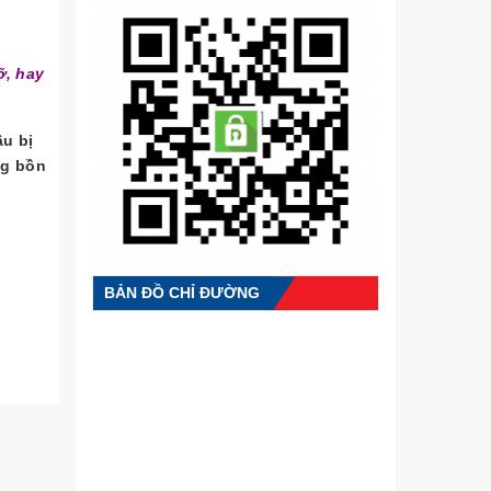
ỡ, hay
ầu bị
ng bồn
BẢN ĐỒ CHỈ ĐƯỜNG