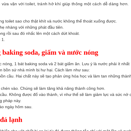
vừa vặn với toilet, tránh hở khí giúp thông một cách dễ dàng hơn.
ng toilet sao cho thật khít và nước không thể thoát xuống được.
nhẹ nhàng với những phát đầu tiên.
ong rồi sau đó nhấc lên một cách dứt khoát.
 1.
 baking soda, giấm và nước nóng
 nóng, 1 bát baking soda và 2 bát giấm ăn. Lưu ý là nước phải ít nhất là
 bồn sứ nhà mình bị hư hại. Cách làm như sau:
bồn cầu. Hai chất này sẽ tạo phản ứng hóa học và làm tan những thàn
a chén vào. Chúng sẽ làm tăng khả năng thành công hơn.
cầu. Không được đổ vào thành, vì như thế sẽ làm giảm lực và sức nở 
g pháp này.
vào ngày hôm sau.
 đá lạnh