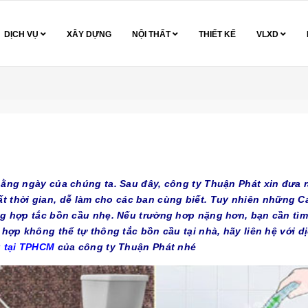
DỊCH VỤ
XÂY DỰNG
NỘI THẤT
THIẾT KẾ
VLXD
hằng ngày của chúng ta. Sau đây, công ty Thuận Phát xin đưa 
 thời gian, dễ làm cho các ban cùng biết. Tuy nhiên những C
ng hợp tắc bồn cầu nhẹ. Nếu trường hơp nặng hơn, bạn cần tì
 hợp không thể tự thông tắc bồn cầu tại nhà, hãy liên hệ với d
u tại TPHCM
của công ty Thuận Phát nhé