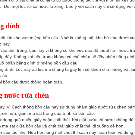
hiến cho vật chất bị co lại từ đó được thông tắc chỉ với một lần xả nư
. Đợi một lúc rồi xả nước là xong. Lưu ý với cách này chỉ sử dụng với 
ng dính
hật kín khu vực miệng bồn cầu. Nhớ là không một khe hở nào được xu
p này.
ào bên trong. Lúc này vì không có khu vực nào để thoát hơi, nước tr
lấp đầy. Không khí bên trong không có chỗ chứa sẽ đẩy phần băng dín
 vỡ phần băng dính ở miệng bồn cầu đâu.
g dính. Lúc này áp lực mà chúng ta gây lên sẽ khiến cho những vật là
 cầu.
hi bồn cầu được thông hoàn toàn.
g nước rửa chén
 này. Vì Cách thông bồn cầu này sử dụng nhằm giúp nước rửa chén bá
 trơn hơn, giảm ma sát trong quá trình xả bồn cầu.
sử dụng quá nhiều giấy hoặc chất thải. Khi giật nước thì nước không đủ 
m ma sát giữa bồn cầu và chất thải giúp chất thải đi xuống dễ hơn.
n cầu tắc nhẹ. Nếu hơi năng một chụt thì cách này hoàn toàn vô dụng.