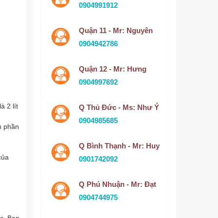
0904991912
Quận 11 - Mr: Nguyên
0904942786
Quận 12 - Mr: Hưng
0904997692
 2 lít
Q Thủ Đức - Ms: Như Ý
0904985685
h phần
Q Bình Thạnh - Mr: Huy
của
0901742092
Q Phú Nhuận - Mr: Đạt
0904744975