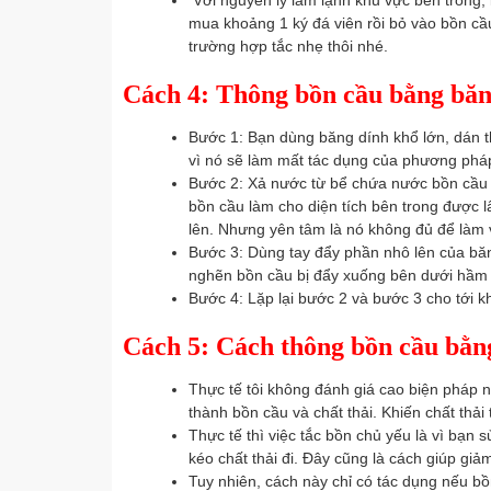
Với nguyên lý làm lạnh khu vực bên trong, k
mua khoảng 1 ký đá viên rồi bỏ vào bồn cầu
trường hợp tắc nhẹ thôi nhé.
Cách 4: Thông bồn cầu bằng bă
Bước 1: Bạn dùng băng dính khổ lớn, dán t
vì nó sẽ làm mất tác dụng của phương phá
Bước 2: Xả nước từ bể chứa nước bồn cầu v
bồn cầu làm cho diện tích bên trong được 
lên. Nhưng yên tâm là nó không đủ để làm
Bước 3: Dùng tay đẩy phần nhô lên của băn
nghẽn bồn cầu bị đẩy xuống bên dưới hầm
Bước 4: Lặp lại bước 2 và bước 3 cho tới k
Cách 5: Cách thông bồn cầu bằn
Thực tế tôi không đánh giá cao biện pháp
thành bồn cầu và chất thải. Khiến chất thải
Thực tế thì việc tắc bồn chủ yếu là vì bạn 
kéo chất thải đi. Đây cũng là cách giúp giả
Tuy nhiên, cách này chỉ có tác dụng nếu bồ