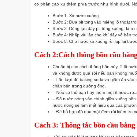
có phần cao xu thêm phía trước như hình dưới. Nó 
Bước 1: Xả nước xuống.
Bước 2: Đưa pit tong vào miệng lỗ thoát tro
Bước 3: Dùng lực đẩy pit tông xuống, làm 
Bước 4: Nhấp vài lần cho khí đẩy vô bên tr
Bước 5: Cho nước xả xuống rồi lặp lại bước
Cách 2:Cách thông bồn cầu bằng
Chuẩn bị cho cách thông bồn này: 2 lít nước
và không được quá sôi nếu bạn không muốn
– Lần lượt đổ baking soda và giấm ăn vào 
chắn bên trong đường ống.
– Nếu có thể bạn hãy thêm một ít nước rử
– Đổ nước nóng vào chính giữa xuống bồn 
nước nóng sẽ làm mất hiệu quả của phươn
– Để hỗ hợp đó qua một đem rồi kiểm tra 
Cách 3: Thông tắc bồn cầu bằng