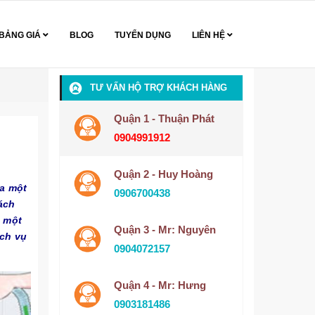
BẢNG GIÁ
BLOG
TUYỂN DỤNG
LIÊN HỆ
TƯ VẤN HỘ TRỢ KHÁCH HÀNG
Quận 1 - Thuận Phát
0904991912
Quận 2 - Huy Hoàng
ra một
0906700438
ách
m một
Quận 3 - Mr: Nguyên
ịch vụ
0904072157
Quận 4 - Mr: Hưng
0903181486