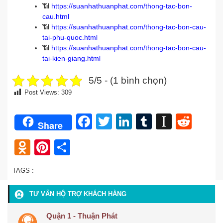
📶
https://suanhathuanphat.com/thong-tac-bon-
cau.html
📶
https://suanhathuanphat.com/thong-tac-bon-cau-
tai-phu-quoc.html
📶
https://suanhathuanphat.com/thong-tac-bon-cau-
tai-kien-giang.html
5/5 - (1 bình chọn)
Post Views:
309
Facebook
Twitter
LinkedIn
Tumblr
Instap
Redd
Share
Odnoklassniki
Pinterest
Share
TAGS :
TƯ VẤN HỘ TRỢ KHÁCH HÀNG
Quận 1 - Thuận Phát