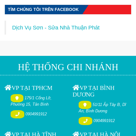
TÌM CHÚNG TÔI TRÊN FACEBOOK
Dịch Vụ Sơn - Sửa Nhà Thuận Phát
HỆ THỐNG CHI NHÁNH
VP TẠI TPHCM
VP TẠI BÌNH
DƯƠNG
175/1 Cống Lỡ,
Phường 15, Tân Bình
51/11 Ấp Tây B, Dĩ
An, Bình Dương
0904991912
0904991912
VP TẠI HÀ TĨNH
VP TẠI HÀ NỘI