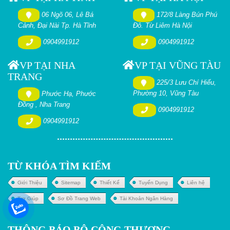
06 Ngõ 06, Lê Bá
172/8 Làng Bún Phú
Cảnh, Đại Nài Tp. Hà Tĩnh
Đô. Từ Liêm Hà Nội
0904991912
0904991912
VP TẠI NHA
VP TẠI VŨNG TÀU
TRANG
225/3 Lưu Chí Hiếu,
Phường 10, Vũng Tàu
Phước Hạ, Phước
Đồng , Nha Trang
0904991912
0904991912
TỪ KHÓA TÌM KIẾM
Giới Thiệu
Sitemap
Thiết Kế
Tuyển Dụng
Liên hệ
Trợ Giúp
Sơ Đồ Trang Web
Tài Khoản Ngân Hàng
THÔNG BÁO BỘ CÔNG THƯƠNG