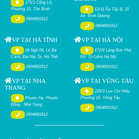
175/1 Cống Lỡ,
Phường 15, Tân Bình
51/11 Ấp Tây B, Dĩ
An, Bình Dương
0904991912
0904991912
VP TẠI HÀ TĨNH
VP TẠI HÀ NỘI
06 Ngõ 06, Lê Bá
172/8 Làng Bún Phú
Cảnh, Đại Nài Tp. Hà Tĩnh
Đô. Từ Liêm Hà Nội
0904991912
0904991912
VP TẠI NHA
VP TẠI VŨNG TÀU
TRANG
225/3 Lưu Chí Hiếu,
Phường 10, Vũng Tàu
Phước Hạ, Phước
Đồng , Nha Trang
0904991912
0904991912