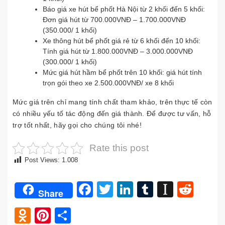
Báo giá xe hút bể phốt Hà Nội từ 2 khối đến 5 khối:
Đơn giá hút từ 700.000VNĐ – 1.700.000VNĐ
(350.000/ 1 khối)
Xe thông hút bể phốt giá rẻ từ 6 khối đến 10 khối:
Tính giá hút từ 1.800.000VNĐ – 3.000.000VNĐ
(300.000/ 1 khối)
Mức giá hút hầm bể phốt trên 10 khối: giá hút tính
trọn gói theo xe 2.500.000VNĐ/ xe 8 khối
Mức giá trên chỉ mang tính chất tham khảo, trên thực tế còn
có nhiều yếu tố tác động đến giá thành. Để được tư vấn, hỗ
trợ tốt nhất, hãy gọi cho chúng tôi nhé!
Rate this post
Post Views:
1.008
Facebook
Twitter
LinkedIn
Tumblr
Instap
Redd
Share
Odnoklassniki
Pinterest
Share