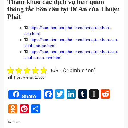
Tham khảo các dịch vụ liên quan
thông tắc bồn cầu tại Dĩ An của Thuận
Phát
📶
https://suanhathuanphat.com/thong-tac-bon-
cau.html
📶
https://suanhathuanphat.com/thong-tac-bon-cau-
tai-thuan-an.html
📶
https://suanhathuanphat.com/thong-tac-bon-cau-
tai-thu-dau-mot.html
5/5 - (2 bình chọn)
Post Views:
2.368
Facebook
Twitter
LinkedIn
Tumblr
Instap
Redd
Share
Odnoklassniki
Pinterest
Share
TAGS :