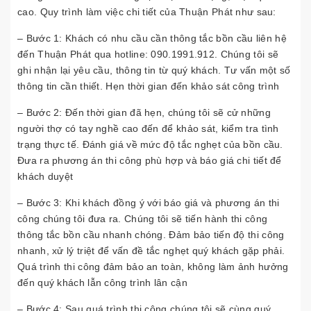
cao. Quy trình làm việc chi tiết của Thuận Phát như sau:
– Bước 1:
Khách có nhu cầu cần thông tắc bồn cầu liên hệ
đến Thuận Phát qua hotline: 090.1991.912. Chúng tôi sẽ
ghi nhận lại yêu cầu, thông tin từ quý khách. Tư vấn một số
thông tin cần thiết. Hẹn thời gian đến khảo sát công trình
– Bước 2:
Đến thời gian đã hẹn, chúng tôi sẽ cử những
người thợ có tay nghề cao đến để khảo sát, kiểm tra tình
trạng thực tế. Đánh giá về mức độ tắc nghẹt của bồn cầu.
Đưa ra phương án thi công phù hợp và báo giá chi tiết để
khách duyệt
– Bước 3:
Khi khách đồng ý với báo giá và phương án thi
công chúng tôi đưa ra. Chúng tôi sẽ tiến hành thi công
thông tắc bồn cầu nhanh chóng. Đảm bảo tiến độ thi công
nhanh, xử lý triệt để vấn đề tắc nghẹt quý khách gặp phải.
Quá trình thi công đảm bảo an toàn, không làm ảnh hưởng
đến quý khách lẫn công trình lân cận
– Bước 4:
Sau quá trình thi công chúng tôi sẽ cùng quý