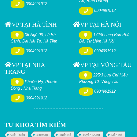
An, Bình Dương
0904991912
0904991912
VP TẠI HÀ TĨNH
VP TẠI HÀ NỘI
06 Ngõ 06, Lê Bá
172/8 Làng Bún Phú
Cảnh, Đại Nài Tp. Hà Tĩnh
Đô. Từ Liêm Hà Nội
0904991912
0904991912
VP TẠI NHA
VP TẠI VŨNG TÀU
TRANG
225/3 Lưu Chí Hiếu,
Phường 10, Vũng Tàu
Phước Hạ, Phước
Đồng , Nha Trang
0904991912
0904991912
TỪ KHÓA TÌM KIẾM
Giới Thiệu
Sitemap
Thiết Kế
Tuyển Dụng
Liên hệ