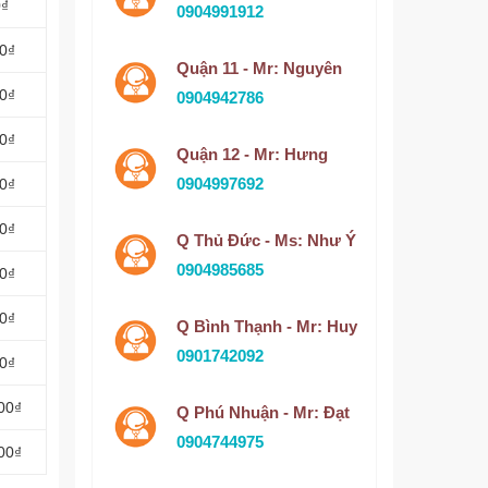
0₫
0904991912
00₫
Quận 11 - Mr: Nguyên
00₫
0904942786
00₫
Quận 12 - Mr: Hưng
0904997692
00₫
00₫
Q Thủ Đức - Ms: Như Ý
0904985685
00₫
00₫
Q Bình Thạnh - Mr: Huy
0901742092
00₫
00₫
Q Phú Nhuận - Mr: Đạt
0904744975
00₫