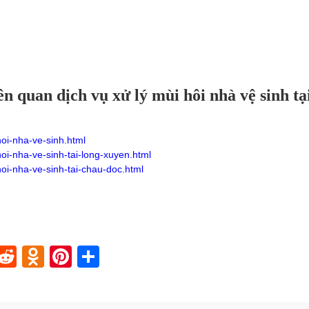
n quan dịch vụ xử lý mùi hôi nhà vệ sinh tạ
oi-nha-ve-sinh.html
oi-nha-ve-sinh-tai-long-xuyen.html
oi-nha-ve-sinh-tai-chau-doc.html
In
blr
nstapaper
Reddit
Odnoklassniki
Pinterest
Share