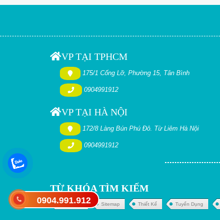
VP TẠI TPHCM
175/1 Cống Lỡ, Phường 15, Tân Bình
0904991912
VP TẠI HÀ NỘI
172/8 Làng Bún Phú Đô. Từ Liêm Hà Nội
0904991912
TỪ KHÓA TÌM KIẾM
0904.991.912
Giới Thiệu
Sitemap
Thiết Kế
Tuyển Dụng