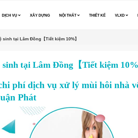
DỊCH VỤ
XÂY DỰNG
NỘI THẤT
THIẾT KẾ
VLXD
vệ sinh tại Lâm Đồng【Tiết kiệm 10%】
vệ sinh tại Lâm Đồng【Tiết kiệm 1
i phí dịch vụ xử lý mùi hôi nhà v
huận Phát