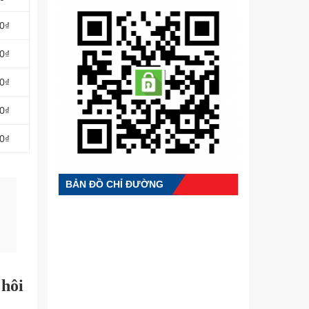
00₫
00₫
00₫
00₫
00₫
BẢN ĐỒ CHỈ ĐƯỜNG
 hôi