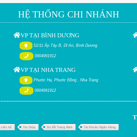
HỆ THỐNG CHI NHÁNH
VP TẠI BÌNH DƯƠNG
51/11 Ấp Tây B, Dĩ An, Bình Dương
0904991912
VP TẠI NHA TRANG
Phước Hạ, Phước Đồng , Nha Trang
0904991912
T
Liên hệ
Trợ Giúp
Sơ Đồ Trang Web
Tài Khoản Ngân Hàng