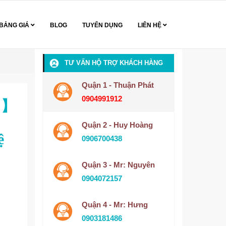
BẢNG GIÁ
BLOG
TUYỂN DỤNG
LIÊN HỆ
TƯ VẤN HỘ TRỢ KHÁCH HÀNG
Quận 1 - Thuận Phát
0904991912
0%】
Quận 2 - Huy Hoàng
ệ
0906700438
Quận 3 - Mr: Nguyên
0904072157
Quận 4 - Mr: Hưng
0903181486