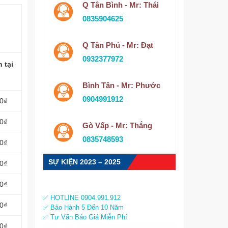
Q Tân Bình - Mr: Thái
0835904625
Q Tân Phú - Mr: Đạt
0932377972
 tại
Bình Tân - Mr: Phước
0904991912
00₫
00₫
Gò Vấp - Mr: Thắng
0835748593
00₫
SỰ KIỆN 2023 – 2025
00₫
00₫
✅ HOTLINE 0904.991.912
00₫
✅ Bảo Hành 5 Đến 10 Năm
✅ Tư Vấn Báo Giá Miễn Phí
00₫