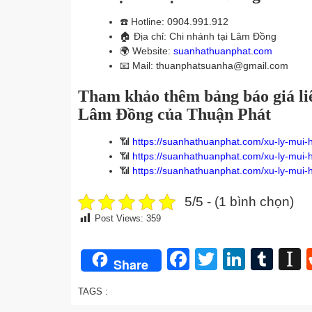
☎️
Hotline: 0904.991.912
🏠
Địa chỉ: Chi nhánh tại Lâm Đồng
🌍
Website:
suanhathuanphat.com
📧
Mail: thuanphatsuanha@gmail.com
Tham khảo thêm bảng báo giá liê
Lâm Đồng của Thuận Phát
📶
https://suanhathuanphat.com/xu-ly-mui-h
📶
https://suanhathuanphat.com/xu-ly-mui-h
📶
https://suanhathuanphat.com/xu-ly-mui-h
5/5 - (1 bình chọn)
Post Views:
359
Facebook
Twitter
Linked
Tum
I
Share
TAGS :