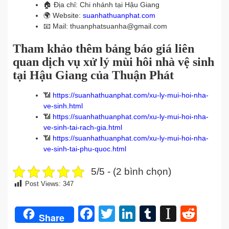
🏠
Địa chỉ: Chi nhánh tại Hậu Giang
🌍
Website:
suanhathuanphat.com
📧
Mail: thuanphatsuanha@gmail.com
Tham khảo thêm bảng báo giá liên
quan dịch vụ xử lý mùi hôi nhà vệ sinh
tại Hậu Giang của Thuận Phát
📶
https://suanhathuanphat.com/xu-ly-mui-hoi-nha-
ve-sinh.html
📶
https://suanhathuanphat.com/xu-ly-mui-hoi-nha-
ve-sinh-tai-rach-gia.html
📶
https://suanhathuanphat.com/xu-ly-mui-hoi-nha-
ve-sinh-tai-phu-quoc.html
5/5 - (2 bình chọn)
Post Views:
347
Facebook
Twitter
LinkedIn
Tumblr
Instap
Redd
Share