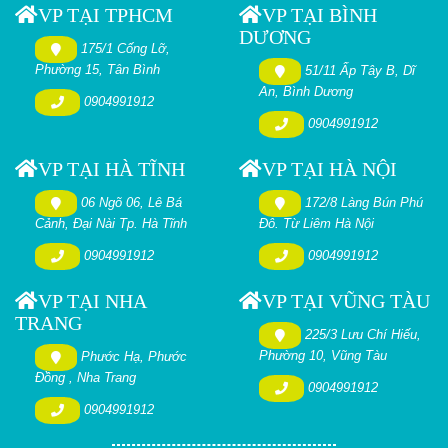
VP TẠI TPHCM
VP TẠI BÌNH
DƯƠNG
175/1 Cống Lỡ,
Phường 15, Tân Bình
51/11 Ấp Tây B, Dĩ
An, Bình Dương
0904991912
0904991912
VP TẠI HÀ TĨNH
VP TẠI HÀ NỘI
06 Ngõ 06, Lê Bá
172/8 Làng Bún Phú
Cảnh, Đại Nài Tp. Hà Tĩnh
Đô. Từ Liêm Hà Nội
0904991912
0904991912
VP TẠI NHA
VP TẠI VŨNG TÀU
TRANG
225/3 Lưu Chí Hiếu,
Phường 10, Vũng Tàu
Phước Hạ, Phước
Đồng , Nha Trang
0904991912
0904991912