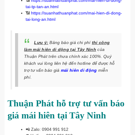
📶
https://suanhathuanphat.com/mai-hien-di-dong-
tai-tp-tan-an.html
📶
https://suanhathuanphat.com/mai-hien-di-dong-
tai-long-an.html
Lưu ý:
Bảng báo giá chi phí
thi công
làm mái hiên di dộng tại Tây Ninh
của
Thuận Phát trên chưa chính xác 100%. Quý
khách vui lòng liên hệ đến hotline để được hỗ
trợ tư vấn báo giá
mái hiên di động
miễn
phí.
Thuận Phát hỗ trợ tư vấn báo
giá mái hiên tại Tây Ninh
📲
Zalo: 0904 991 912