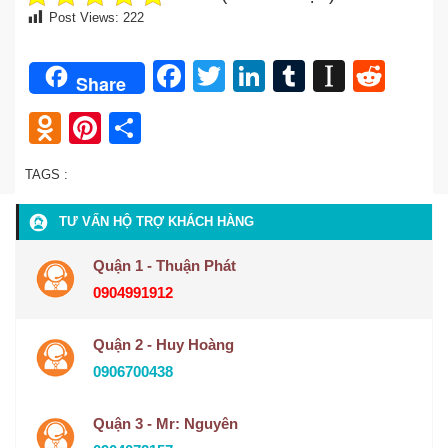
Post Views:
222
Facebook
Twitter
LinkedIn
Tumblr
Instap
Redd
Share
Odnoklassniki
Pinterest
Share
TAGS :
TƯ VẤN HỘ TRỢ KHÁCH HÀNG
Quận 1 - Thuận Phát
0904991912
Quận 2 - Huy Hoàng
0906700438
Quận 3 - Mr: Nguyên