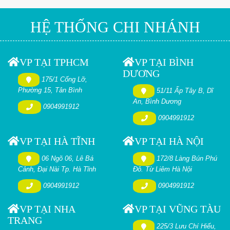
HỆ THỐNG CHI NHÁNH
VP TẠI TPHCM
VP TẠI BÌNH
DƯƠNG
175/1 Cống Lỡ,
Phường 15, Tân Bình
51/11 Ấp Tây B, Dĩ
An, Bình Dương
0904991912
0904991912
VP TẠI HÀ TĨNH
VP TẠI HÀ NỘI
06 Ngõ 06, Lê Bá
172/8 Làng Bún Phú
Cảnh, Đại Nài Tp. Hà Tĩnh
Đô. Từ Liêm Hà Nội
0904991912
0904991912
VP TẠI NHA
VP TẠI VŨNG TÀU
TRANG
225/3 Lưu Chí Hiếu,