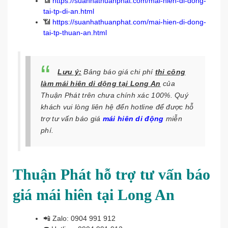
📶
https://suanhathuanphat.com/mai-hien-di-dong-
tai-tp-di-an.html
📶
https://suanhathuanphat.com/mai-hien-di-dong-
tai-tp-thuan-an.html
Lưu ý:
Bảng báo giá chi phí
thi công
làm mái hiên di dộng tại Long An
của
Thuận Phát trên chưa chính xác 100%. Quý
khách vui lòng liên hệ đến hotline để được hỗ
trợ tư vấn báo giá
mái hiên di động
miễn
phí.
Thuận Phát hỗ trợ tư vấn báo
giá mái hiên tại Long An
📲
Zalo: 0904 991 912