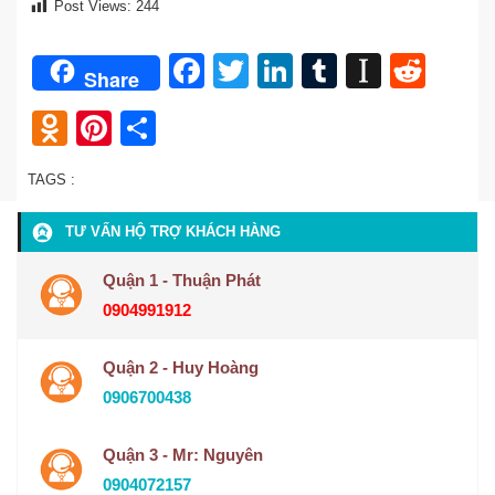
Post Views:
244
Facebook
Twitter
LinkedIn
Tumblr
Instap
Redd
Share
Odnoklassniki
Pinterest
Share
TAGS :
TƯ VẤN HỘ TRỢ KHÁCH HÀNG
Quận 1 - Thuận Phát
0904991912
Quận 2 - Huy Hoàng
0906700438
Quận 3 - Mr: Nguyên
0904072157