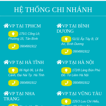
HỆ THỐNG CHI NHÁNH
VP TẠI TPHCM
VP TẠI BÌNH
DƯƠNG
175/1 Cống Lỡ,
Phường 15, Tân Bình
51/11 Ấp Tây B, Dĩ
An, Bình Dương
0904991912
0904991912
VP TẠI HÀ TĨNH
VP TẠI HÀ NỘI
06 Ngõ 06, Lê Bá
172/8 Làng Bún Phú
Cảnh, Đại Nài Tp. Hà Tĩnh
Đô. Từ Liêm Hà Nội
0904991912
0904991912
VP TẠI NHA
VP TẠI VŨNG TÀU
TRANG
225/3 Lưu Chí Hiếu,