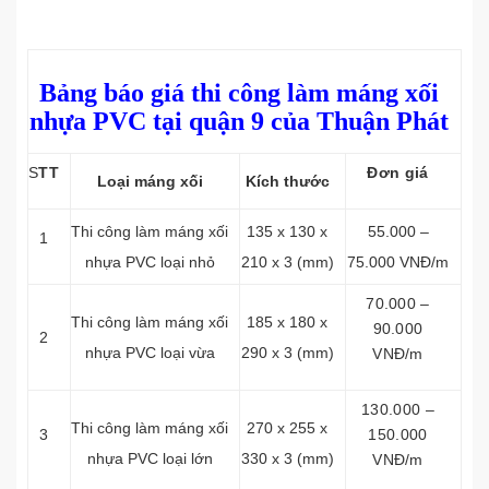
Bảng báo giá thi công làm máng xối
nhựa PVC tại quận 9 của Thuận Phát
S
TT
Đơn giá
Loại máng xối
Kích thước
Thi công làm máng xối
135 x 130 x
55.000 –
1
nhựa PVC loại nhỏ
210 x 3 (mm)
75.000 VNĐ/m
70.000 –
Thi công làm máng xối
185 x 180 x
90.000
2
nhựa PVC loại vừa
290 x 3 (mm)
VNĐ/m
130.000 –
Thi công làm máng xối
270 x 255 x
3
150.000
nhựa PVC loại lớn
330 x 3 (mm)
VNĐ/m