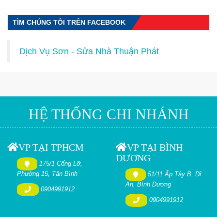
TÌM CHÚNG TÔI TRÊN FACEBOOK
Dịch Vụ Sơn - Sửa Nhà Thuận Phát
HỆ THỐNG CHI NHÁNH
VP TẠI TPHCM
VP TẠI BÌNH
DƯƠNG
175/1 Cống Lỡ,
Phường 15, Tân Bình
51/11 Ấp Tây B, Dĩ
An, Bình Dương
0904991912
0904991912