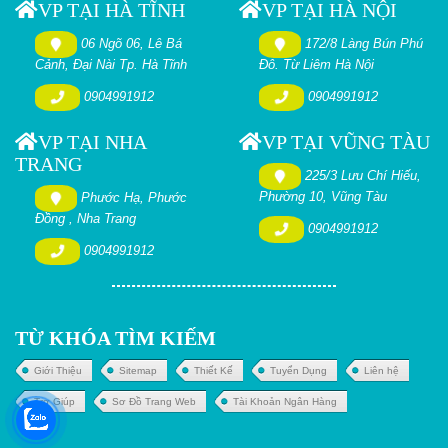
VP TẠI HÀ TĨNH
VP TẠI HÀ NỘI
06 Ngõ 06, Lê Bá
172/8 Làng Bún Phú
Cảnh, Đại Nài Tp. Hà Tĩnh
Đô. Từ Liêm Hà Nội
0904991912
0904991912
VP TẠI NHA
VP TẠI VŨNG TÀU
TRANG
225/3 Lưu Chí Hiếu,
Phường 10, Vũng Tàu
Phước Hạ, Phước
Đồng , Nha Trang
0904991912
0904991912
TỪ KHÓA TÌM KIẾM
Giới Thiệu
Sitemap
Thiết Kế
Tuyển Dụng
Liên hệ
Trợ Giúp
Sơ Đồ Trang Web
Tài Khoản Ngân Hàng