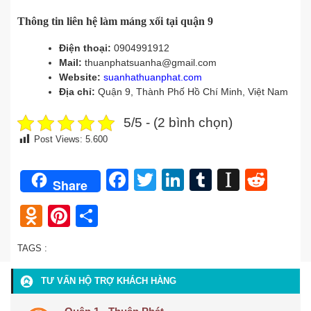
Thông tin liên hệ làm máng xối tại quận 9
Điện thoại:
0904991912
Mail:
thuanphatsuanha@gmail.com
Website:
suanhathuanphat.com
Địa chỉ:
Quận 9, Thành Phố Hồ Chí Minh, Việt Nam
5/5 - (2 bình chọn)
Post Views:
5.600
Facebook
Twitter
LinkedIn
Tumblr
Instap
Redd
Share
Odnoklassniki
Pinterest
Share
TAGS :
TƯ VẤN HỘ TRỢ KHÁCH HÀNG