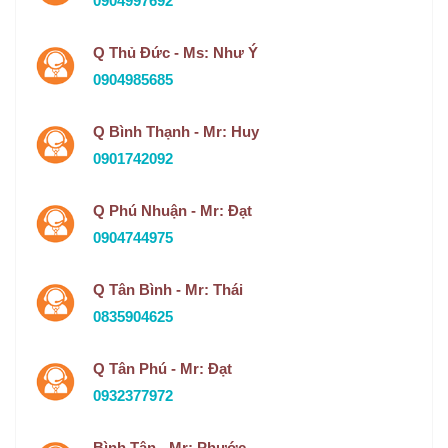
0904997692
Q Thủ Đức - Ms: Như Ý
0904985685
Q Bình Thạnh - Mr: Huy
0901742092
Q Phú Nhuận - Mr: Đạt
0904744975
Q Tân Bình - Mr: Thái
0835904625
Q Tân Phú - Mr: Đạt
0932377972
Bình Tân - Mr: Phước