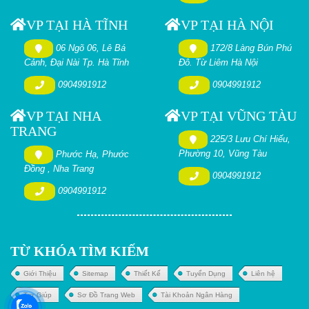
VP TẠI HÀ TĨNH
VP TẠI HÀ NỘI
06 Ngõ 06, Lê Bá
172/8 Làng Bún Phú
Cảnh, Đại Nài Tp. Hà Tĩnh
Đô. Từ Liêm Hà Nội
0904991912
0904991912
VP TẠI NHA
VP TẠI VŨNG TÀU
TRANG
225/3 Lưu Chí Hiếu,
Phường 10, Vũng Tàu
Phước Hạ, Phước
Đồng , Nha Trang
0904991912
0904991912
TỪ KHÓA TÌM KIẾM
Giới Thiệu
Sitemap
Thiết Kế
Tuyển Dụng
Liên hệ
Trợ Giúp
Sơ Đồ Trang Web
Tài Khoản Ngân Hàng