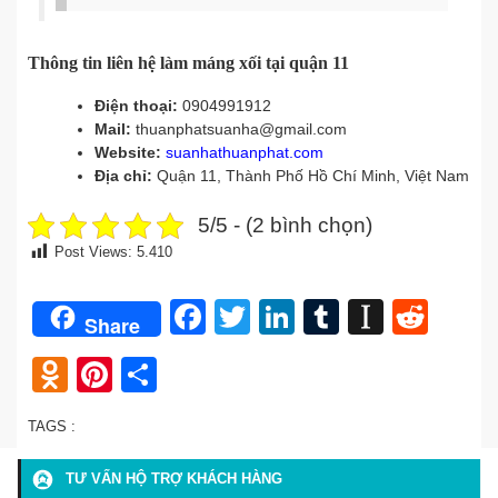
Thông tin liên hệ làm máng xối tại quận 11
Điện thoại:
0904991912
Mail:
thuanphatsuanha@gmail.com
Website:
suanhathuanphat.com
Địa chỉ:
Quận 11, Thành Phố Hồ Chí Minh, Việt Nam
5/5 - (2 bình chọn)
Post Views:
5.410
Facebook
Twitter
LinkedIn
Tumblr
Instap
Redd
Share
Odnoklassniki
Pinterest
Share
TAGS :
TƯ VẤN HỘ TRỢ KHÁCH HÀNG