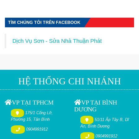
TÌM CHÚNG TÔI TRÊN FACEBOOK
Dịch Vụ Sơn - Sửa Nhà Thuận Phát
HỆ THỐNG CHI NHÁNH
VP TẠI TPHCM
VP TẠI BÌNH
DƯƠNG
175/1 Cống Lỡ,
Phường 15, Tân Bình
51/11 Ấp Tây B, Dĩ
An, Bình Dương
0904991912
0904991912