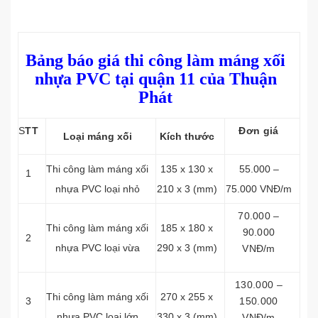
Bảng báo giá thi công làm máng xối
nhựa PVC tại quận 11 của Thuận
Phát
S
TT
Đơn giá
Loại máng xối
Kích thước
Thi công làm máng xối
135 x 130 x
55.000 –
1
nhựa PVC loại nhỏ
210 x 3 (mm)
75.000 VNĐ/m
70.000 –
Thi công làm máng xối
185 x 180 x
90.000
2
nhựa PVC loại vừa
290 x 3 (mm)
VNĐ/m
130.000 –
Thi công làm máng xối
270 x 255 x
3
150.000
nhựa PVC loại lớn
330 x 3 (mm)
VNĐ/m