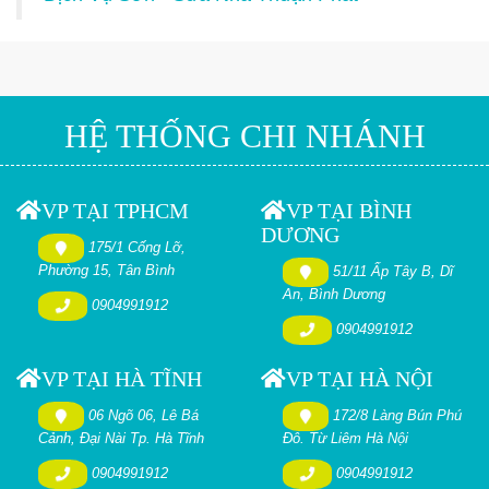
HỆ THỐNG CHI NHÁNH
VP TẠI TPHCM
VP TẠI BÌNH
DƯƠNG
175/1 Cống Lỡ,
Phường 15, Tân Bình
51/11 Ấp Tây B, Dĩ
An, Bình Dương
0904991912
0904991912
VP TẠI HÀ TĨNH
VP TẠI HÀ NỘI
06 Ngõ 06, Lê Bá
172/8 Làng Bún Phú
Cảnh, Đại Nài Tp. Hà Tĩnh
Đô. Từ Liêm Hà Nội
0904991912
0904991912