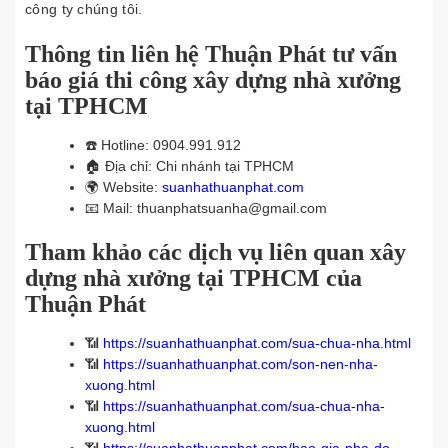
công ty chúng tôi.
Thông tin liên hệ Thuận Phát tư vấn
báo giá thi công xây dựng nhà xưởng
tại TPHCM
☎️
Hotline: 0904.991.912
🏠
Địa chỉ: Chi nhánh tại TPHCM
🌍
Website:
suanhathuanphat.com
📧
Mail: thuanphatsuanha@gmail.com
Tham khảo các dịch vụ liên quan xây
dựng nhà xưởng tại TPHCM của
Thuận Phát
📶
https://suanhathuanphat.com/sua-chua-nha.html
📶
https://suanhathuanphat.com/son-nen-nha-
xuong.html
📶
https://suanhathuanphat.com/sua-chua-nha-
xuong.html