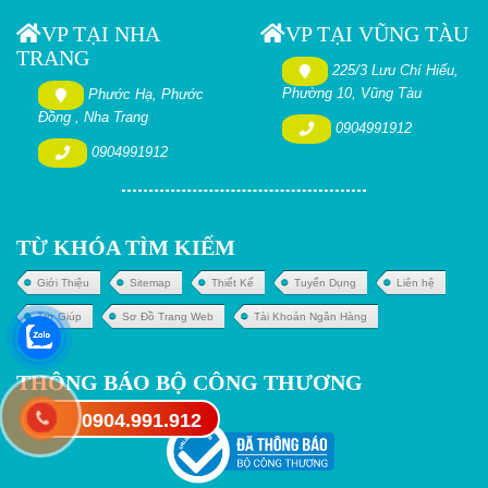
VP TẠI NHA
VP TẠI VŨNG TÀU
TRANG
225/3 Lưu Chí Hiếu,
Phường 10, Vũng Tàu
Phước Hạ, Phước
Đồng , Nha Trang
0904991912
0904991912
TỪ KHÓA TÌM KIẾM
Giới Thiệu
Sitemap
Thiết Kế
Tuyển Dụng
Liên hệ
Trợ Giúp
Sơ Đồ Trang Web
Tài Khoản Ngân Hàng
THÔNG BÁO BỘ CÔNG THƯƠNG
0904.991.912