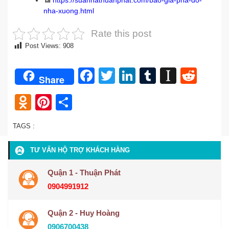
📶
https://suanhathuanphat.com/bao-gia-pha-do-
nha-xuong.html
Rate this post
Post Views:
908
Facebook
Twitter
LinkedIn
Tumblr
Instap
Redd
Share
Odnoklassniki
Pinterest
Share
TAGS :
TƯ VẤN HỘ TRỢ KHÁCH HÀNG
Quận 1 - Thuận Phát
0904991912
Quận 2 - Huy Hoàng
0906700438