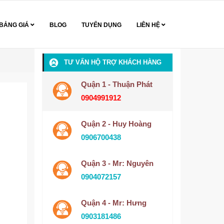
BẢNG GIÁ
BLOG
TUYỂN DỤNG
LIÊN HỆ
TƯ VẤN HỘ TRỢ KHÁCH HÀNG
Quận 1 - Thuận Phát
0904991912
Quận 2 - Huy Hoàng
0906700438
Quận 3 - Mr: Nguyên
0904072157
Quận 4 - Mr: Hưng
0903181486