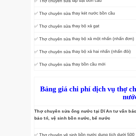
lắp đặt bồn cầu
✅ Thợ chuyên sửa
thay két nước bồn cầu
✅ Thợ chuyên sửa
thay bộ xả gạt
✅ Thợ chuyên sửa
thay bộ xả một nhấn (nhấn đơn)
✅ Thợ chuyên sửa
thay bộ xả hai nhấn (nhấn đôi)
✅ Thợ chuyên sửa
thay bồn cầu mới
✅ Thợ chuyên sửa
Bảng giá chi phí dịch vụ thợ c
nước
Thợ chuyên sửa ống nước tại Dĩ An tư vấn báo 
bảo trì, vệ sinh bồn nước, bể nước
bồn nước dung tích dưới 500 
✅ Thợ chuyên vệ sinh