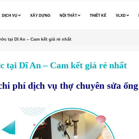
DỊCH VỤ
XÂY DỰNG
NỘI THẤT
THIẾT KẾ
VLXD
c tại Dĩ An – Cam kết giá rẻ nhất
 tại Dĩ An – Cam kết giá rẻ nhất
hi phí dịch vụ thợ chuyên sửa ống