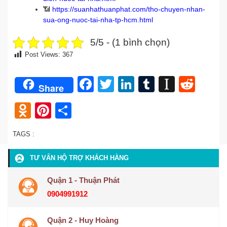
📶
https://suanhathuanphat.com/tho-chuyen-nhan-
sua-ong-nuoc-tai-nha-tp-hcm.html
5/5 - (1 bình chọn)
Post Views:
367
Facebook
Twitter
LinkedIn
Tumblr
Instap
Redd
Share
Odnoklassniki
Pinterest
Share
TAGS :
TƯ VẤN HỘ TRỢ KHÁCH HÀNG
Quận 1 - Thuận Phát
0904991912
Quận 2 - Huy Hoàng