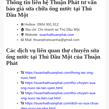
Thông tin liên hệ Thuận Phát tư vấn
báo giá sửa chữa ống nước tại Thủ
Dầu Một
☎️
Hotline: 0904.991.912
🏠
Địa chỉ: Chi nhánh tại Thủ Dầu Một
🌍
Website:
suanhathuanphat.com
📧
Mail: thuanphatsuanha@gmail.com
Các dịch vụ liên quan thợ chuyên sửa
ống nước tại Thủ Dầu Một của Thuận
Phát
📶
https://suanhathuanphat.com/thong-tac-ong-
nuoc.html
📶
https://suanhathuanphat.com/tho-chuyen-sua-
ong-nuoc-tai-tan-uyen.html
📶
https://suanhathuanphat.com/tho-chuyen-sua-
ong-nuoc-tai-ben-cat.html
📶
https://suanhathuanphat.com/dich-vu-sua-chua-
dien-nuoc-tai-nha.html