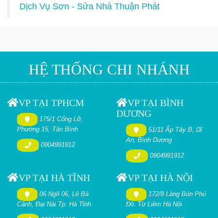
Dịch Vụ Sơn - Sửa Nhà Thuận Phát
HỆ THỐNG CHI NHÁNH
VP TẠI TPHCM
VP TẠI BÌNH
DƯƠNG
175/1 Cống Lỡ,
Phường 15, Tân Bình
51/11 Ấp Tây B, Dĩ
An, Bình Dương
0904991912
0904991912
VP TẠI HÀ TĨNH
VP TẠI HÀ NỘI
06 Ngõ 06, Lê Bá
172/8 Làng Bún Phú
Cảnh, Đại Nài Tp. Hà Tĩnh
Đô. Từ Liêm Hà Nội