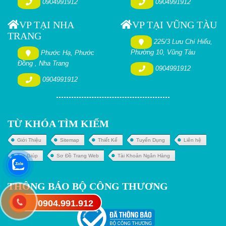
0904991912
0904991912
VP TẠI NHA
VP TẠI VŨNG TÀU
TRANG
225/3 Lưu Chí Hiếu,
Phường 10, Vũng Tàu
Phước Hạ, Phước
Đồng , Nha Trang
0904991912
0904991912
TỪ KHÓA TÌM KIẾM
Giới Thiệu
Sitemap
Thiết Kế
Tuyển Dụng
Liên hệ
Trợ Giúp
Sơ Đồ Trang Web
Tài Khoản Ngân Hàng
THÔNG BÁO BỘ CÔNG THƯƠNG
0904.991.912