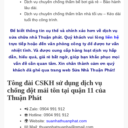
Dịch vụ chuyên chống thấm bể bơi giá rẻ – Bảo hành
lâu dài.
Dịch vụ chuyên chống thấm trần nhà tối ưu – Kéo dài
tuổi thọ công trình.
Để biết thông tin cụ thể và chính xác hơn về dịch vụ
sửa chữa nhà Thuận phát. Quý khách vui lòng
liên hệ
trực tiếp hoặc đến văn phòng công ty để được tư vấn
nhiệt tình. Và được cung cấp hàng loạt dịch vụ hấp
dẫn, hiểu quả, giá rẻ bất ngờ, giúp bạn khắc phục mọi
vấn đề cần quan tâm. Xin chân thành cảm ơn quý
khách đã ghé qua trang web Sửa Nhà Thuận Phát!
Tông đài CSKH sử dụng dịch vụ
chống dột mái tôn tại quận 11 của
Thuận Phát
📲
Zalo: 0904 991 912
☎️
Hotline: 0904 991 912
🌍
Website:
suanhathuanphat.com
📧
Mail: thuanphatsuanha@gmail.com