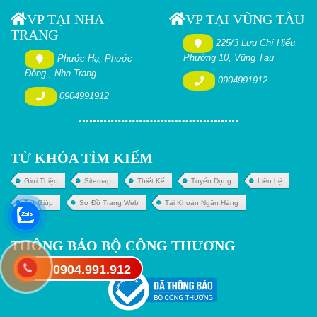
VP TẠI NHA
VP TẠI VŨNG TÀU
TRANG
225/3 Lưu Chí Hiếu,
Phường 10, Vũng Tàu
Phước Hạ, Phước
Đồng , Nha Trang
0904991912
0904991912
TỪ KHÓA TÌM KIẾM
Giới Thiệu
Sitemap
Thiết Kế
Tuyển Dụng
Liên hệ
Trợ Giúp
Sơ Đồ Trang Web
Tài Khoản Ngân Hàng
THÔNG BÁO BỘ CÔNG THƯƠNG
0904.991.912