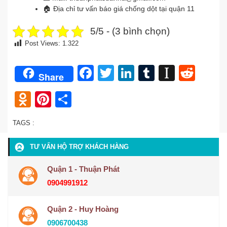
🏠
Địa chỉ tư vấn báo giá chống dột tại quận 11
5/5 - (3 bình chọn)
Post Views:
1.322
Facebook
Twitter
LinkedIn
Tumblr
Instap
Redd
Share
Odnoklassniki
Pinterest
Share
TAGS :
TƯ VẤN HỘ TRỢ KHÁCH HÀNG
Quận 1 - Thuận Phát
0904991912
Quận 2 - Huy Hoàng
0906700438