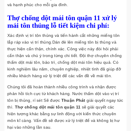
và hạnh phúc cho mỗi gia đình.
Thợ chống dột mái tôn quận 11 xử lý
mái tôn thủng lỗ tiết kiệm chi phí:
Xác định vị trí tôn thủng và tiến hành cắt những miếng tôn
lắp ráp vào vị trí thủng.Dán đè lên miếng tôn bị thủng và
thực hiện cẩn thận, chính xác. Công việc này đòi hỏi phải
cẩn thận và chú ý trong từng chi tiết. Đội thợ chuyên chống
thấm dột mái tôn, bảo trì, chống dột mái tôn hiệu quả. Có
kinh nghiệm lâu năm, chuyên nghiệp, nhiệt tình đã giúp đỡ
nhiều khách hàng xử lý triệt để các vấn đề về mái tôn.
Chúng tôi đã hoàn thành nhiều công trình và nhận được
phản hồi tích cực từ khách hàng. Nước thấm dột vào vị trí
tôn bị thủng, rỉ sét Sẽ được
Thuận Phát
giải quyết ngay tức
thì.
Thợ chống dột mái tôn quận 11
sẽ giải quyết các
hiện tượng khác bằng sự linh động với kiến thức chuyên
môn kĩ càng. Vấn đề sẽ được xử lý triệt để và không bị hư
hại vào những lần sau.