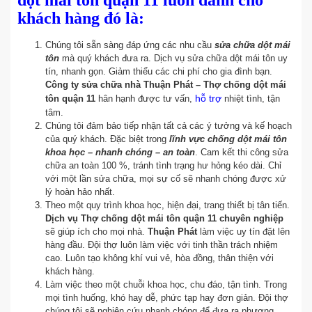
dột mái tôn quận 11 luôn dành cho
khách hàng đó là:
Chúng tôi sẵn sàng đáp ứng các nhu cầu
sửa chữa dột mái
tôn
mà quý khách đưa ra. Dịch vụ sửa chữa dột mái tôn uy
tín, nhanh gọn. Giảm thiểu các chi phí cho gia đình bạn.
Công ty sửa chữa nhà Thuận Phát – Thợ chống dột mái
hỗ trợ
tôn quận 11
hân hạnh được tư vấn,
nhiệt tình, tận
tâm.
Chúng tôi đảm bảo tiếp nhận tất cả các ý tưởng và kế hoạch
của quý khách. Đặc biệt trong
lĩnh vực chống dột mái tôn
khoa học – nhanh chóng – an toàn
. Cam kết thi công sửa
chữa an toàn 100 %, tránh tình trạng hư hỏng kéo dài. Chỉ
với một lần sửa chữa, mọi sự cố sẽ nhanh chóng được xử
lý hoàn hảo nhất.
Theo một quy trình khoa học, hiện đại, trang thiết bị tân tiến.
Dịch vụ Thợ chống dột mái tôn quận 11 chuyên nghiệp
sẽ giúp ích cho mọi nhà.
Thuận Phát
làm việc uy tín đặt lên
hàng đầu. Đội thợ luôn làm việc với tinh thần trách nhiệm
cao. Luôn tạo không khí vui vẻ, hòa đồng, thân thiện với
khách hàng.
Làm việc theo một chuỗi khoa học, chu đáo, tận tình. Trong
mọi tình huống, khó hay dễ, phức tạp hay đơn giản. Đội thợ
chúng tôi sẽ nghiên cứu nhanh chóng để đưa ra phương