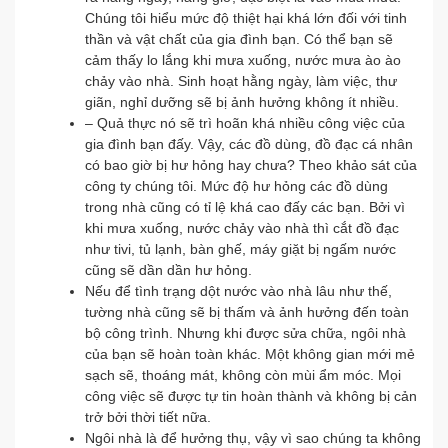
Chúng tôi hiểu mức độ thiệt hại khá lớn đối với tinh
thần và vật chất của gia đình bạn. Có thể bạn sẽ
cảm thấy lo lắng khi mưa xuống, nước mưa ào ào
chảy vào nhà. Sinh hoạt hằng ngày, làm việc, thư
giãn, nghỉ dưỡng sẽ bị ảnh hưởng không ít nhiều.
– Quả thực nó sẽ trì hoãn khá nhiều công việc của
gia đình bạn đấy. Vậy, các đồ dùng, đồ đạc cá nhân
có bao giờ bị hư hỏng hay chưa? Theo khảo sát của
công ty chúng tôi. Mức độ hư hỏng các đồ dùng
trong nhà cũng có tỉ lệ khá cao đấy các bạn. Bởi vì
khi mưa xuống, nước chảy vào nhà thì cắt đồ đạc
như tivi, tủ lạnh, bàn ghế, máy giặt bị ngấm nước
cũng sẽ dần dần hư hỏng.
Nếu để tình trạng dột nước vào nhà lâu như thế,
tường nhà cũng sẽ bị thấm và ảnh hưởng đến toàn
bộ công trình. Nhưng khi được sửa chữa, ngôi nhà
của bạn sẽ hoàn toàn khác. Một không gian mới mẻ
sạch sẽ, thoáng mát, không còn mùi ẩm móc. Mọi
công việc sẽ được tự tin hoàn thành và không bị cản
trở bởi thời tiết nữa.
Ngôi nhà là để hưởng thụ, vậy vì sao chúng ta không