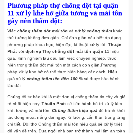
Phương pháp thợ chống dột tại quận
11 xử lý khe hở giữa tường và mái tôn
gây nên thấm dột:
Việc
chống thấm dột mái tôn
và
xử lý chống thấm
khác
thử tưởng không đơn giản. Chỉ đơn giản nếu biết áp dụng
phương pháp khoa học, hiện đại, kĩ thuật xử lý tốt.
Thuận
Phát
với
dịch vụ Thợ chống dột mái tôn quận 11
hiệu
quả. Kinh nghiệm lâu dài, làm việc chuyên nghiệp, thực
hiện trong thấm dột mái tôn một cách đơn giản.Phương
pháp xử lý khe hở có thể thực hiện bằng các cách. Hiệu
quả xử lý
chống thấm lên đến 100 %
và được bảo hành
lâu dài.
Chúng tôi tự hào khi là một đơn vị chống thấm tin cậy và giá
rẻ nhất hiện nay.
Thuận Phát
sẽ tiến hành bố trí xử lý làm
khít tường và mái tôn.
Chống thấm hiệu quả
để tránh khỏi
tác động mưa, nắng dài ngày. Kĩ lưỡng, cẩn thận trong từng
chi tiết. Đội thợ Chống thấm mái tôn hiệu quả sẽ xử lý triệt
để vấn đề trên. Đưa ngôi nhà bạn trở thành mái ấm an toàn