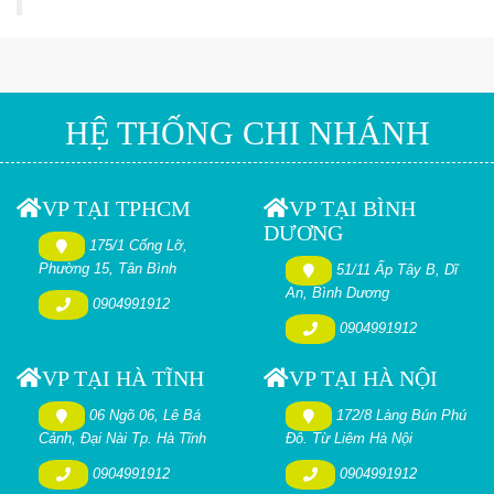
HỆ THỐNG CHI NHÁNH
VP TẠI TPHCM
VP TẠI BÌNH
DƯƠNG
175/1 Cống Lỡ,
Phường 15, Tân Bình
51/11 Ấp Tây B, Dĩ
An, Bình Dương
0904991912
0904991912
VP TẠI HÀ TĨNH
VP TẠI HÀ NỘI
06 Ngõ 06, Lê Bá
172/8 Làng Bún Phú
Cảnh, Đại Nài Tp. Hà Tĩnh
Đô. Từ Liêm Hà Nội
0904991912
0904991912