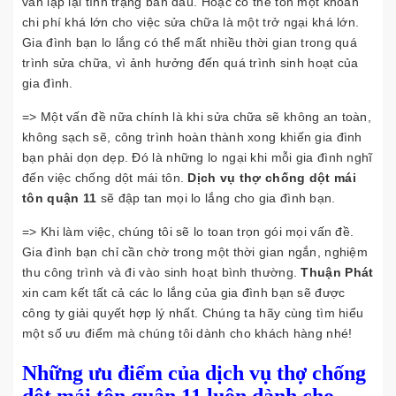
vẫn lập lại tình trạng ban đầu. Hoặc có thể tốn một khoản
chi phí khá lớn cho việc sửa chữa là một trở ngại khá lớn.
Gia đình bạn lo lắng có thể mất nhiều thời gian trong quá
trình sửa chữa, vì ảnh hưởng đến quá trình sinh hoạt của
gia đình.
=> Một vấn đề nữa chính là khi sửa chữa sẽ không an toàn,
không sạch sẽ, công trình hoàn thành xong khiến gia đình
bạn phải dọn dẹp. Đó là những lo ngại khi mỗi gia đình nghĩ
đến việc chống dột mái tôn.
Dịch vụ thợ chống dột mái
tôn quận 11
sẽ đập tan mọi lo lắng cho gia đình bạn.
=> Khi làm việc, chúng tôi sẽ lo toan trọn gói mọi vấn đề.
Gia đình bạn chỉ cần chờ trong một thời gian ngắn, nghiệm
thu công trình và đi vào sinh hoạt bình thường.
Thuận Phát
xin cam kết tất cả các lo lắng của gia đình bạn sẽ được
công ty giải quyết hợp lý nhất. Chúng ta hãy cùng tìm hiểu
một số ưu điểm mà chúng tôi dành cho khách hàng nhé!
Những ưu điểm của dịch vụ thợ chống