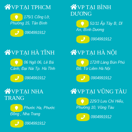
VP TẠI TPHCM
VP TẠI BÌNH
DƯƠNG
175/1 Cống Lỡ,
Phường 15, Tân Bình
51/11 Ấp Tây B, Dĩ
An, Bình Dương
0904991912
0904991912
VP TẠI HÀ TĨNH
VP TẠI HÀ NỘI
06 Ngõ 06, Lê Bá
172/8 Làng Bún Phú
Cảnh, Đại Nài Tp. Hà Tĩnh
Đô. Từ Liêm Hà Nội
0904991912
0904991912
VP TẠI NHA
VP TẠI VŨNG TÀU
TRANG
225/3 Lưu Chí Hiếu,
Phường 10, Vũng Tàu
Phước Hạ, Phước
Đồng , Nha Trang
0904991912
0904991912