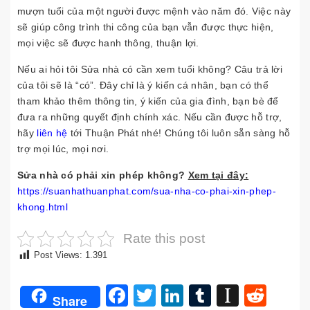
mượn tuổi của một người được mệnh vào năm đó. Việc này
sẽ giúp công trình thi công của bạn vẫn được thực hiện,
mọi việc sẽ được hanh thông, thuận lợi.
Nếu ai hỏi tôi Sửa nhà có cần xem tuổi không? Câu trả lời
của tôi sẽ là “có”. Đây chỉ là ý kiến cá nhân, bạn có thể
tham khảo thêm thông tin, ý kiến của gia đình, bạn bè để
đưa ra những quyết định chính xác. Nếu cần được hỗ trợ,
hãy
liên hệ
tới Thuận Phát nhé! Chúng tôi luôn sẵn sàng hỗ
trợ mọi lúc, mọi nơi.
Sửa nhà có phải xin phép không?
Xem tại đây:
https://suanhathuanphat.com/sua-nha-co-phai-xin-phep-
khong.html
Rate this post
Post Views:
1.391
Facebook
Twitter
LinkedIn
Tumblr
Instap
Redd
Share