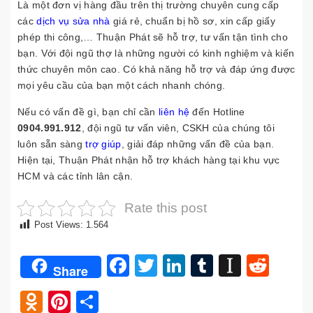
Là một đơn vị hàng đầu trên thị trường chuyên cung cấp
các
dịch vụ sửa nhà
giá rẻ, chuẩn bị hồ sơ, xin cấp giấy
phép thi công,… Thuận Phát sẽ hỗ trợ, tư vấn tận tình cho
bạn. Với đội ngũ thợ là những người có kinh nghiệm và kiến
thức chuyên môn cao. Có khả năng hỗ trợ và đáp ứng được
mọi yêu cầu của bạn một cách nhanh chóng.
Nếu có vấn đề gì, bạn chỉ cần
liên hệ
đến Hotline
0904.991.912
, đội ngũ tư vấn viên, CSKH của chúng tôi
luôn sẵn sàng
trợ giúp
, giải đáp những vấn đề của bạn.
Hiện tại, Thuận Phát nhận hỗ trợ khách hàng tại khu vực
HCM và các tỉnh lân cận.
Rate this post
Post Views:
1.564
Facebook
Twitter
LinkedIn
Tumblr
Instap
Redd
Share
Odnoklassniki
Pinterest
Share