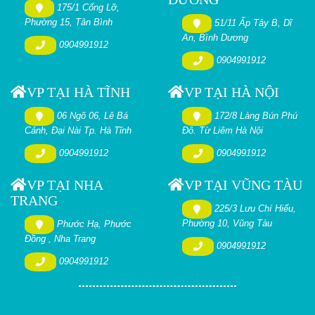
175/1 Cống Lỡ,
Phường 15, Tân Bình
51/11 Ấp Tây B, Dĩ
An, Bình Dương
0904991912
0904991912
VP TẠI HÀ TĨNH
VP TẠI HÀ NỘI
06 Ngõ 06, Lê Bá
172/8 Làng Bún Phú
Cảnh, Đại Nài Tp. Hà Tĩnh
Đô. Từ Liêm Hà Nội
0904991912
0904991912
VP TẠI NHA
VP TẠI VŨNG TÀU
TRANG
225/3 Lưu Chí Hiếu,
Phường 10, Vũng Tàu
Phước Hạ, Phước
Đồng , Nha Trang
0904991912
0904991912