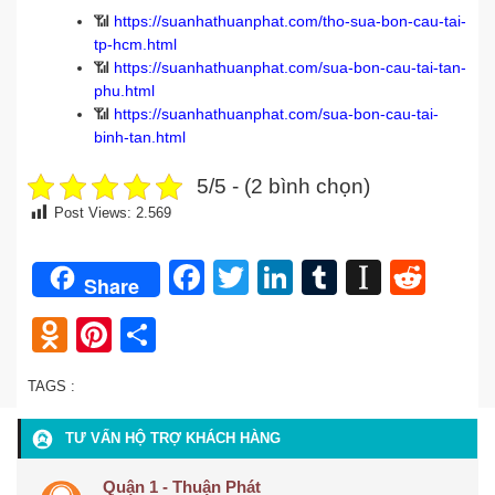
📶
https://suanhathuanphat.com/tho-sua-bon-cau-tai-
tp-hcm.html
📶
https://suanhathuanphat.com/sua-bon-cau-tai-tan-
phu.html
📶
https://suanhathuanphat.com/sua-bon-cau-tai-
binh-tan.html
5/5 - (2 bình chọn)
Post Views:
2.569
Facebook
Twitter
LinkedIn
Tumblr
Instap
Redd
Share
Odnoklassniki
Pinterest
Share
TAGS :
TƯ VẤN HỘ TRỢ KHÁCH HÀNG
Quận 1 - Thuận Phát