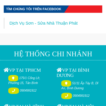
TÌM CHÚNG TÔI TRÊN FACEBOOK
Dịch Vụ Sơn - Sửa Nhà Thuận Phát
HỆ THỐNG CHI NHÁNH
VP TẠI TPHCM
VP TẠI BÌNH
DƯƠNG
175/1 Cống Lỡ,
Phường 15, Tân Bình
51/11 Ấp Tây B, Dĩ
An, Bình Dương
0904991912
0904991912