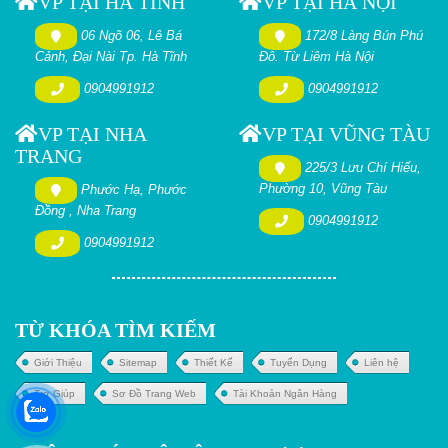
VP TẠI HÀ TĨNH
VP TẠI HÀ NỘI
06 Ngõ 06, Lê Bá
172/8 Làng Bún Phú
Cảnh, Đại Nài Tp. Hà Tĩnh
Đô. Từ Liêm Hà Nội
0904991912
0904991912
VP TẠI NHA
VP TẠI VŨNG TÀU
TRANG
225/3 Lưu Chí Hiếu,
Phường 10, Vũng Tàu
Phước Hạ, Phước
Đồng , Nha Trang
0904991912
0904991912
TỪ KHÓA TÌM KIẾM
Giới Thiệu
Sitemap
Thiết Kế
Tuyển Dụng
Liên hệ
Trợ Giúp
Sơ Đồ Trang Web
Tài Khoản Ngân Hàng