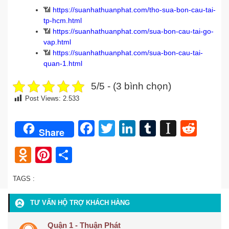
📶
https://suanhathuanphat.com/tho-sua-bon-cau-tai-
tp-hcm.html
📶
https://suanhathuanphat.com/sua-bon-cau-tai-go-
vap.html
📶
https://suanhathuanphat.com/sua-bon-cau-tai-
quan-1.html
5/5 - (3 bình chọn)
Post Views:
2.533
Facebook
Twitter
LinkedIn
Tumblr
Instap
Redd
Share
Odnoklassniki
Pinterest
Share
TAGS :
TƯ VẤN HỘ TRỢ KHÁCH HÀNG
Quận 1 - Thuận Phát