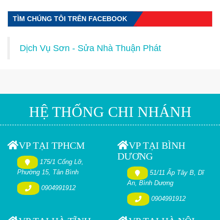
TÌM CHÚNG TÔI TRÊN FACEBOOK
Dịch Vụ Sơn - Sửa Nhà Thuận Phát
HỆ THỐNG CHI NHÁNH
VP TẠI TPHCM
VP TẠI BÌNH
DƯƠNG
175/1 Cống Lỡ,
Phường 15, Tân Bình
51/11 Ấp Tây B, Dĩ
An, Bình Dương
0904991912
0904991912