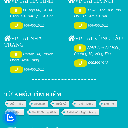
VP TẠI HÀ TĨNH
VP TẠI HÀ NỘI
06 Ngõ 06, Lê Bá
172/8 Làng Bún Phú
Cảnh, Đại Nài Tp. Hà Tĩnh
Đô. Từ Liêm Hà Nội
0904991912
0904991912
VP TẠI NHA
VP TẠI VŨNG TÀU
TRANG
225/3 Lưu Chí Hiếu,
Phường 10, Vũng Tàu
Phước Hạ, Phước
Đồng , Nha Trang
0904991912
0904991912
TỪ KHÓA TÌM KIẾM
Giới Thiệu
Sitemap
Thiết Kế
Tuyển Dụng
Liên hệ
Trợ Giúp
Sơ Đồ Trang Web
Tài Khoản Ngân Hàng