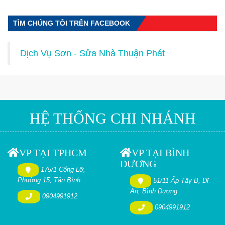
TÌM CHÚNG TÔI TRÊN FACEBOOK
Dịch Vụ Sơn - Sửa Nhà Thuận Phát
HỆ THỐNG CHI NHÁNH
VP TẠI TPHCM
VP TẠI BÌNH
DƯƠNG
175/1 Cống Lỡ,
Phường 15, Tân Bình
51/11 Ấp Tây B, Dĩ
An, Bình Dương
0904991912
0904991912