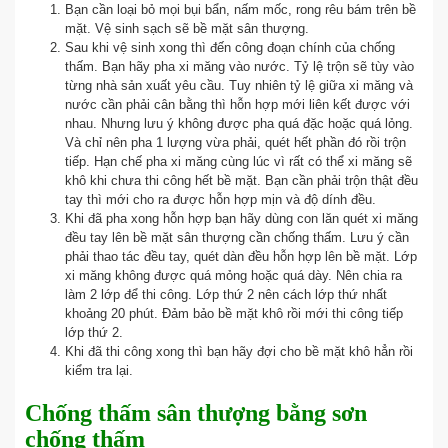
Bạn cần loại bỏ mọi bụi bẩn, nấm mốc, rong rêu bám trên bề
mặt. Vệ sinh sạch sẽ bề mặt sân thượng.
Sau khi vệ sinh xong thì đến công đoạn chính của chống
thấm. Bạn hãy pha xi măng vào nước. Tỷ lệ trộn sẽ tùy vào
từng nhà sản xuất yêu cầu. Tuy nhiên tỷ lệ giữa xi măng và
nước cần phải cân bằng thì hỗn hợp mới liên kết được với
nhau. Nhưng lưu ý không được pha quá đặc hoặc quá lỏng.
Và chỉ nên pha 1 lượng vừa phải, quét hết phần đó rồi trộn
tiếp. Hạn chế pha xi măng cùng lúc vì rất có thể xi măng sẽ
khô khi chưa thi công hết bề mặt. Bạn cần phải trộn thật đều
tay thì mới cho ra được hỗn hợp mịn và độ dính đều.
Khi đã pha xong hỗn hợp bạn hãy dùng con lăn quét xi măng
đều tay lên bề mặt sân thượng cần chống thấm. Lưu ý cần
phải thao tác đều tay, quét dàn đều hỗn hợp lên bề mặt. Lớp
xi măng không được quá mỏng hoặc quá dày. Nên chia ra
làm 2 lớp để thi công. Lớp thứ 2 nên cách lớp thứ nhất
khoảng 20 phút. Đảm bảo bề mặt khô rồi mới thi công tiếp
lớp thứ 2.
Khi đã thi công xong thì bạn hãy đợi cho bề mặt khô hẳn rồi
kiểm tra lại.
Chống thấm sân thượng bằng sơn
chống thấm