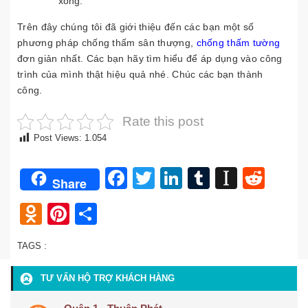
xong.
Trên đây chúng tôi đã giới thiệu đến các bạn một số
phương pháp chống thấm sân thượng,
chống thấm tường
đơn giản nhất. Các bạn hãy tìm hiểu để áp dụng vào công
trình của mình thật hiệu quả nhé. Chúc các bạn thành
công.
Rate this post
Post Views:
1.054
Facebook
Twitter
LinkedIn
Tumblr
Instap
Redd
Share
Odnoklassniki
Pinterest
Share
TAGS :
TƯ VẤN HỘ TRỢ KHÁCH HÀNG