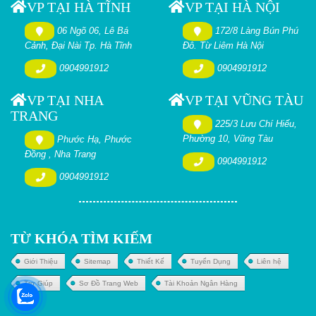
VP TẠI HÀ TĨNH
VP TẠI HÀ NỘI
06 Ngõ 06, Lê Bá
172/8 Làng Bún Phú
Cảnh, Đại Nài Tp. Hà Tĩnh
Đô. Từ Liêm Hà Nội
0904991912
0904991912
VP TẠI NHA
VP TẠI VŨNG TÀU
TRANG
225/3 Lưu Chí Hiếu,
Phường 10, Vũng Tàu
Phước Hạ, Phước
Đồng , Nha Trang
0904991912
0904991912
TỪ KHÓA TÌM KIẾM
Giới Thiệu
Sitemap
Thiết Kế
Tuyển Dụng
Liên hệ
Trợ Giúp
Sơ Đồ Trang Web
Tài Khoản Ngân Hàng