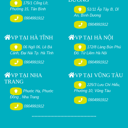
175/1 Cống Lỡ,
Phường 15, Tân Bình
51/11 Ấp Tây B, Dĩ
An, Bình Dương
0904991912
0904991912
VP TẠI HÀ TĨNH
VP TẠI HÀ NỘI
06 Ngõ 06, Lê Bá
172/8 Làng Bún Phú
Cảnh, Đại Nài Tp. Hà Tĩnh
Đô. Từ Liêm Hà Nội
0904991912
0904991912
VP TẠI NHA
VP TẠI VŨNG TÀU
TRANG
225/3 Lưu Chí Hiếu,
Phường 10, Vũng Tàu
Phước Hạ, Phước
Đồng , Nha Trang
0904991912
0904991912