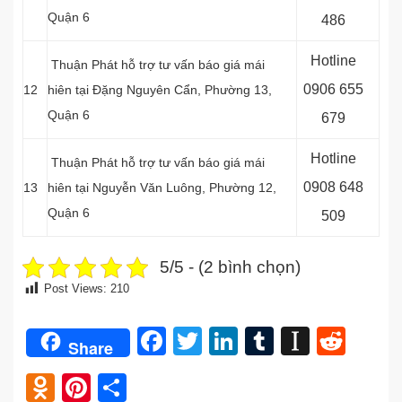
Quận 6
486
Hotline
Thuận Phát hỗ trợ tư vấn báo giá mái
0
906 655
12
hiên tại Đặng Nguyên Cẩn, Phường 13,
Quận 6
679
Hotline
Thuận Phát hỗ trợ tư vấn báo giá mái
0
908 648
13
hiên tại Nguyễn Văn Luông, Phường 12,
Quận 6
509
5/5 - (2 bình chọn)
Post Views:
210
Facebook
Twitter
LinkedIn
Tumblr
Instap
Redd
Share
Odnoklassniki
Pinterest
Share