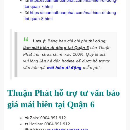
📶
https://suanhathuanphat.com/mai-hien-di-dong-
tai-quan-7.html
📶
https://suanhathuanphat.com/mai-hien-di-dong-
tai-quan-8.html
Lưu ý:
Bảng báo giá chi phí
thi công
làm mái hiên di dộng tại Quận 6
của Thuận
Phát trên chưa chính xác 100%. Quý khách
vui lòng liên hệ đến hotline để được hỗ trợ tư
vấn báo giá
mái hiên di động
miễn phí.
Thuận Phát hỗ trợ tư vấn báo
giá mái hiên tại Quận 6
📲
Zalo: 0904 991 912
☎️
Hotline: 0904 991 912