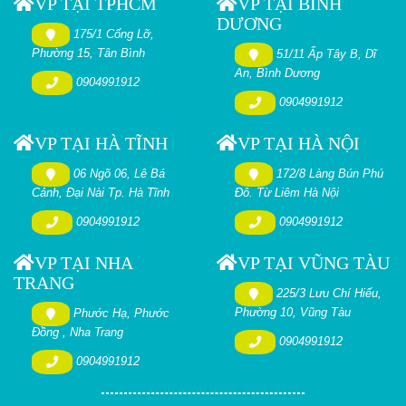
VP TẠI TPHCM
VP TẠI BÌNH
DƯƠNG
175/1 Cống Lỡ,
Phường 15, Tân Bình
51/11 Ấp Tây B, Dĩ
An, Bình Dương
0904991912
0904991912
VP TẠI HÀ TĨNH
VP TẠI HÀ NỘI
06 Ngõ 06, Lê Bá
172/8 Làng Bún Phú
Cảnh, Đại Nài Tp. Hà Tĩnh
Đô. Từ Liêm Hà Nội
0904991912
0904991912
VP TẠI NHA
VP TẠI VŨNG TÀU
TRANG
225/3 Lưu Chí Hiếu,
Phường 10, Vũng Tàu
Phước Hạ, Phước
Đồng , Nha Trang
0904991912
0904991912