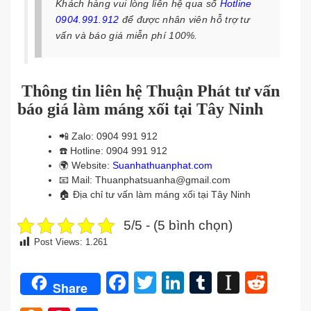
Khách hàng vui lòng liên hệ qua số
Hotline
0904.991.912
để được nhân viên hỗ trợ tư
vấn và báo giá miễn phí 100%.
Thông tin liên hệ Thuận Phát tư vấn
báo giá làm máng xối tại Tây Ninh
📲
Zalo: 0904 991 912
☎️
Hotline: 0904 991 912
🌍
Website:
Suanhathuanphat.com
📧
Mail: Thuanphatsuanha@gmail.com
🏠
Địa chỉ tư vấn làm máng xối tại Tây Ninh
5/5 - (5 bình chọn)
Post Views:
1.261
Facebook
Twitter
LinkedIn
Tumblr
Instap
Redd
Share