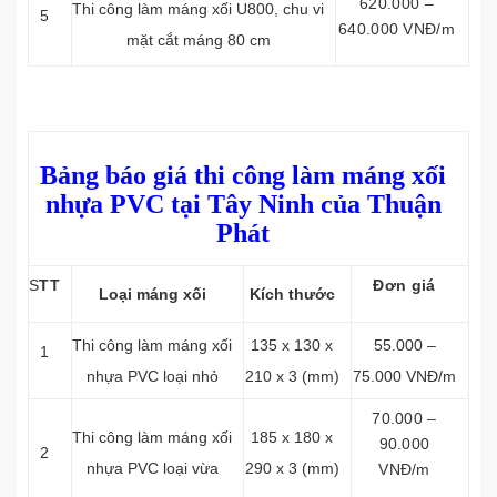
620.000 –
Thi công làm máng xối
U800, chu vi
5
640.000 VNĐ/m
mặt cắt máng 80 cm
Bảng báo giá thi công làm máng xối
nhựa PVC tại Tây Ninh của Thuận
Phát
S
TT
Đơn giá
Loại máng xối
Kích thước
Thi công làm máng xối
135 x 130 x
55.000 –
1
nhựa PVC loại nhỏ
210 x 3 (mm)
75.000 VNĐ/m
70.000 –
Thi công làm máng xối
185 x 180 x
90.000
2
nhựa PVC loại vừa
290 x 3 (mm)
VNĐ/m