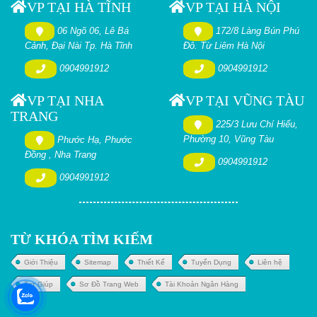
VP TẠI HÀ TĨNH
VP TẠI HÀ NỘI
06 Ngõ 06, Lê Bá
172/8 Làng Bún Phú
Cảnh, Đại Nài Tp. Hà Tĩnh
Đô. Từ Liêm Hà Nội
0904991912
0904991912
VP TẠI NHA
VP TẠI VŨNG TÀU
TRANG
225/3 Lưu Chí Hiếu,
Phường 10, Vũng Tàu
Phước Hạ, Phước
Đồng , Nha Trang
0904991912
0904991912
TỪ KHÓA TÌM KIẾM
Giới Thiệu
Sitemap
Thiết Kế
Tuyển Dụng
Liên hệ
Trợ Giúp
Sơ Đồ Trang Web
Tài Khoản Ngân Hàng