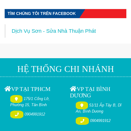
TÌM CHÚNG TÔI TRÊN FACEBOOK
Dịch Vụ Sơn - Sửa Nhà Thuận Phát
HỆ THỐNG CHI NHÁNH
VP TẠI TPHCM
VP TẠI BÌNH
DƯƠNG
175/1 Cống Lỡ,
Phường 15, Tân Bình
51/11 Ấp Tây B, Dĩ
An, Bình Dương
0904991912
0904991912