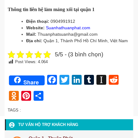
Thông tin liên hệ làm máng xối tại quận 1
Điện thoại:
0904991912
Website:
Suanhathuanphat.com
Mail:
Thuanphatsuanha@gmail.com
Địa chỉ:
Quận 1, Thành Phố Hồ Chí Minh, Việt Nam
5/5 - (3 bình chọn)
Post Views:
4.064
Facebook
Twitter
LinkedIn
Tumblr
Instap
Redd
Share
Odnoklassniki
Pinterest
Share
TAGS :
TƯ VẤN HỘ TRỢ KHÁCH HÀNG