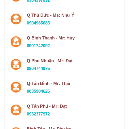
0904997692
Q Thủ Đức - Ms: Như Ý
0904985685
Q Bình Thạnh - Mr: Huy
0901742092
Q Phú Nhuận - Mr: Đạt
0904744975
Q Tân Bình - Mr: Thái
0835904625
Q Tân Phú - Mr: Đạt
0932377972
Bình Tân - Mr: Phước