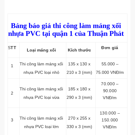
Bảng báo giá thi công làm máng xối
nhựa PVC tại quận 1 của Thuận Phát
S
TT
Đơn giá
Loại máng xối
Kích thước
Thi công làm máng xối
135 x 130 x
55.000 –
1
nhựa PVC loại nhỏ
210 x 3 (mm)
75.000 VNĐ/m
70.000 –
Thi công làm máng xối
185 x 180 x
90.000
2
nhựa PVC loại vừa
290 x 3 (mm)
VNĐ/m
130.000 –
Thi công làm máng xối
270 x 255 x
3
150.000
nhựa PVC loại lớn
330 x 3 (mm)
VNĐ/m