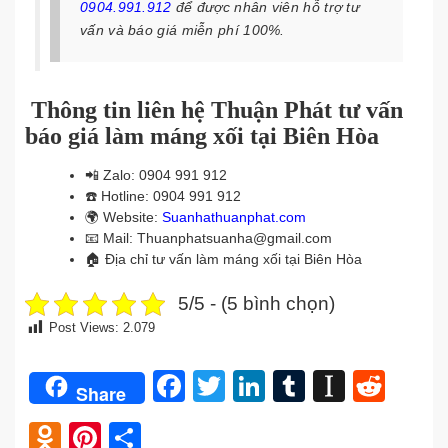
0904.991.912
để được nhân viên hỗ trợ tư
vấn và báo giá miễn phí 100%.
Thông tin liên hệ Thuận Phát tư vấn
báo giá làm máng xối tại Biên Hòa
📲
Zalo: 0904 991 912
☎️
Hotline: 0904 991 912
🌍
Website:
Suanhathuanphat.com
📧
Mail: Thuanphatsuanha@gmail.com
🏠
Địa chỉ tư vấn làm máng xối tại Biên Hòa
5/5 - (5 bình chọn)
Post Views:
2.079
Facebook
Twitter
LinkedIn
Tumblr
Instap
Redd
Share
Odnoklassniki
Pinterest
Share