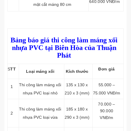
640.000 VNĐ/m
mặt cắt máng 80 cm
Bảng báo giá thi công làm máng xối
nhựa PVC tại Biên Hòa của Thuận
Phát
S
TT
Đơn giá
Loại máng xối
Kích thước
Thi công làm máng xối
135 x 130 x
55.000 –
1
nhựa PVC loại nhỏ
210 x 3 (mm)
75.000 VNĐ/m
70.000 –
Thi công làm máng xối
185 x 180 x
90.000
2
nhựa PVC loại vừa
290 x 3 (mm)
VNĐ/m