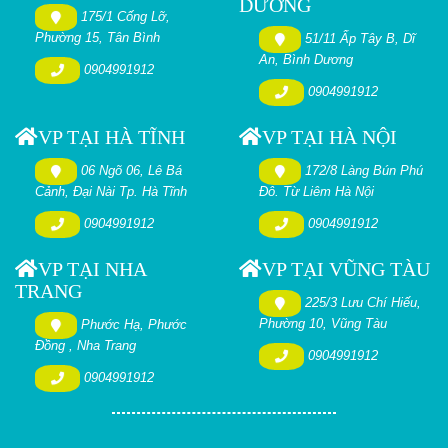
DƯƠNG
175/1 Cống Lỡ,
Phường 15, Tân Bình
51/11 Ấp Tây B, Dĩ
An, Bình Dương
0904991912
0904991912
VP TẠI HÀ TĨNH
VP TẠI HÀ NỘI
06 Ngõ 06, Lê Bá
172/8 Làng Bún Phú
Cảnh, Đại Nài Tp. Hà Tĩnh
Đô. Từ Liêm Hà Nội
0904991912
0904991912
VP TẠI NHA
VP TẠI VŨNG TÀU
TRANG
225/3 Lưu Chí Hiếu,
Phường 10, Vũng Tàu
Phước Hạ, Phước
Đồng , Nha Trang
0904991912
0904991912