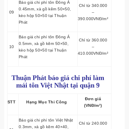
Báo giá chi phí tôn Đông Á
Chỉ từ 340.000
0.45mm, xà gồ kẽm 50×50,
09
–
kèo hộp 50×50 tại Thuận
390.000VNĐ/m²
Phát
Báo giá chi phí tôn Đông Á
Chỉ từ 360.000
0.5mm, xà gồ kẽm 50×50,
10
–
kèo hộp 50×50 tại Thuận
410.000VNĐ/m²
Phát
Thuận Phát báo giá chi phí làm
mái tôn
Việt Nhật tại quận 9
Đơn giá
STT
Hạng Mục Thi Công
(VNĐ/m²)
Báo giá chi phí tôn Việt Nhật
Chỉ từ 240.000
0.3mm, xà gồ kẽm 40×40,