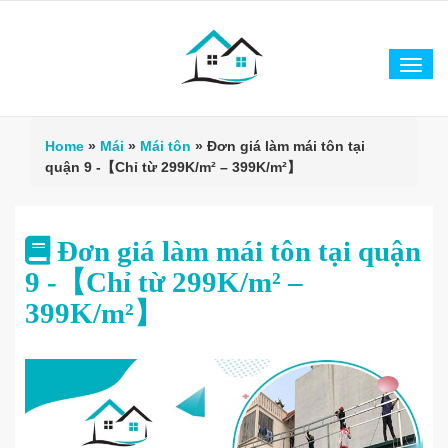
Tog
navi
Home
»
Mái
»
Mái tôn
»
Đơn giá làm mái tôn tại
quận 9 -【Chỉ từ 299K/m² – 399K/m²】
Đơn giá làm mái tôn tại quận
9 -【Chỉ từ 299K/m² –
399K/m²】