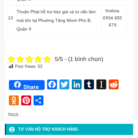
Hotline
Thuận Phát hỗ trợ báo giá và tư vấn làm
13
0934 655
mái tôn tại Phường Tăng Nhơn Phú B,
679
Quận 9
5/5 - (1 bình chọn)
Post Views:
53
Facebook
Twitter
LinkedIn
Tumblr
Instap
Redd
Share
Odnoklassniki
Pinterest
Share
TAGS :
TƯ VẤN HỘ TRỢ KHÁCH HÀNG