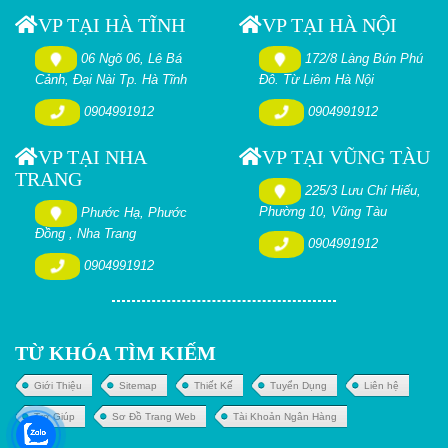
VP TẠI HÀ TĨNH
VP TẠI HÀ NỘI
06 Ngõ 06, Lê Bá
172/8 Làng Bún Phú
Cảnh, Đại Nài Tp. Hà Tĩnh
Đô. Từ Liêm Hà Nội
0904991912
0904991912
VP TẠI NHA
VP TẠI VŨNG TÀU
TRANG
225/3 Lưu Chí Hiếu,
Phường 10, Vũng Tàu
Phước Hạ, Phước
Đồng , Nha Trang
0904991912
0904991912
TỪ KHÓA TÌM KIẾM
Giới Thiệu
Sitemap
Thiết Kế
Tuyển Dụng
Liên hệ
Trợ Giúp
Sơ Đồ Trang Web
Tài Khoản Ngân Hàng