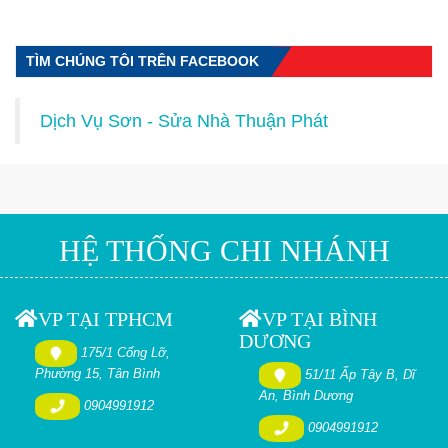
TÌM CHÚNG TÔI TRÊN FACEBOOK
Dịch Vụ Sơn - Sửa Nhà Thuận Phát
HỆ THỐNG CHI NHÁNH
VP TẠI TPHCM
VP TẠI BÌNH
DƯƠNG
175/1 Cống Lỡ,
Phường 15, Tân Bình
51/11 Ấp Tây B, Dĩ
An, Bình Dương
0904991912
0904991912