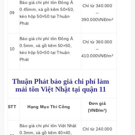
Báo giá chi phí tôn Đông Á
Chỉ từ 340.000
0.45mm, xà gồ kẽm 50×50,
09
–
kèo hộp 50×50 tại Thuận
390.000VNĐ/m²
Phát
Báo giá chi phí tôn Đông Á
Chỉ từ 360.000
0.5mm, xà gồ kẽm 50×50,
10
–
kèo hộp 50×50 tại Thuận
410.000VNĐ/m²
Phát
Thuận Phát báo giá chi phí làm
mái tôn
Việt Nhật tại quận 11
Đơn giá
STT
Hạng Mục Thi Công
(VNĐ/m²)
Báo giá chi phí tôn Việt Nhật
Chỉ từ 240.000
0.3mm, xà gồ kẽm 40×40,