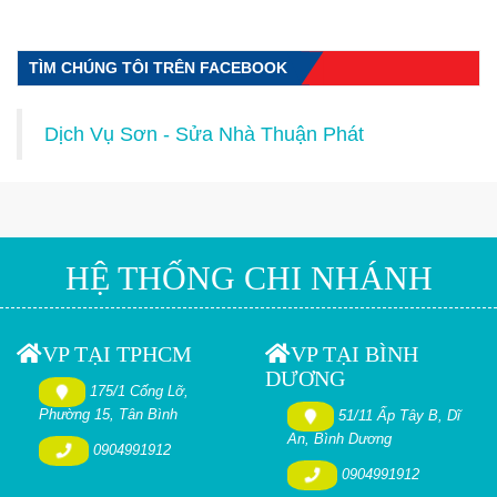
TÌM CHÚNG TÔI TRÊN FACEBOOK
Dịch Vụ Sơn - Sửa Nhà Thuận Phát
HỆ THỐNG CHI NHÁNH
VP TẠI TPHCM
VP TẠI BÌNH
DƯƠNG
175/1 Cống Lỡ,
Phường 15, Tân Bình
51/11 Ấp Tây B, Dĩ
An, Bình Dương
0904991912
0904991912