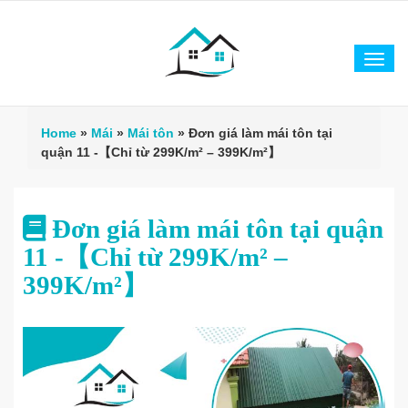
Tog
navi
Home
»
Mái
»
Mái tôn
»
Đơn giá làm mái tôn tại
quận 11 -【Chỉ từ 299K/m² – 399K/m²】
Đơn giá làm mái tôn tại quận
11 -【Chỉ từ 299K/m² –
399K/m²】