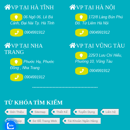
VP TẠI HÀ TĨNH
VP TẠI HÀ NỘI
06 Ngõ 06, Lê Bá
172/8 Làng Bún Phú
Cảnh, Đại Nài Tp. Hà Tĩnh
Đô. Từ Liêm Hà Nội
0904991912
0904991912
VP TẠI NHA
VP TẠI VŨNG TÀU
TRANG
225/3 Lưu Chí Hiếu,
Phường 10, Vũng Tàu
Phước Hạ, Phước
Đồng , Nha Trang
0904991912
0904991912
TỪ KHÓA TÌM KIẾM
Giới Thiệu
Sitemap
Thiết Kế
Tuyển Dụng
Liên hệ
Trợ Giúp
Sơ Đồ Trang Web
Tài Khoản Ngân Hàng