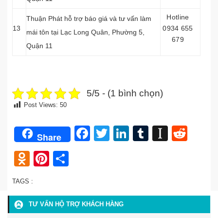
Hotline
Thuận Phát hỗ trợ báo giá và tư vấn làm
13
0934 655
mái tôn tại Lạc Long Quân, Phường 5,
679
Quận 11
5/5 - (1 bình chọn)
Post Views:
50
Facebook
Twitter
LinkedIn
Tumblr
Instap
Redd
Share
Odnoklassniki
Pinterest
Share
TAGS :
TƯ VẤN HỘ TRỢ KHÁCH HÀNG