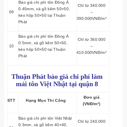
Báo giá chi phí tôn Đông Á
Chỉ từ 340.000
0.45mm, xà gồ kẽm 50×50,
09
–
kèo hộp 50×50 tại Thuận
390.000VNĐ/m²
Phát
Báo giá chi phí tôn Đông Á
Chỉ từ 360.000
0.5mm, xà gồ kẽm 50×50,
10
–
kèo hộp 50×50 tại Thuận
410.000VNĐ/m²
Phát
Thuận Phát báo giá chi phí làm
mái tôn
Việt Nhật tại quận 8
Đơn giá
STT
Hạng Mục Thi Công
(VNĐ/m²)
Báo giá chi phí tôn Việt Nhật
Chỉ từ 240.000
0.3mm, xà gồ kẽm 40×40,