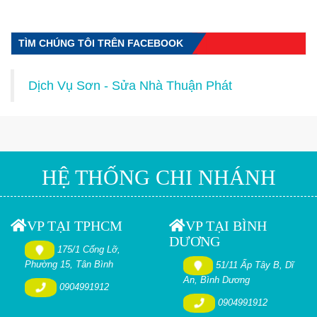
TÌM CHÚNG TÔI TRÊN FACEBOOK
Dịch Vụ Sơn - Sửa Nhà Thuận Phát
HỆ THỐNG CHI NHÁNH
VP TẠI TPHCM
VP TẠI BÌNH
DƯƠNG
175/1 Cống Lỡ,
Phường 15, Tân Bình
51/11 Ấp Tây B, Dĩ
An, Bình Dương
0904991912
0904991912