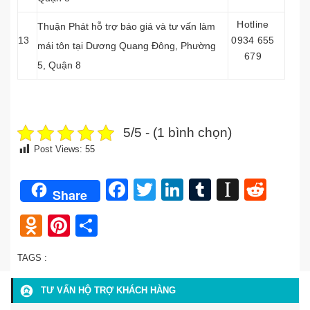
Hotline
Thuận Phát hỗ trợ báo giá và tư vấn làm
13
0934 655
mái tôn tại Dương Quang Đông, Phường
679
5, Quận 8
5/5 - (1 bình chọn)
Post Views:
55
Facebook
Twitter
LinkedIn
Tumblr
Instap
Redd
Share
Odnoklassniki
Pinterest
Share
TAGS :
TƯ VẤN HỘ TRỢ KHÁCH HÀNG