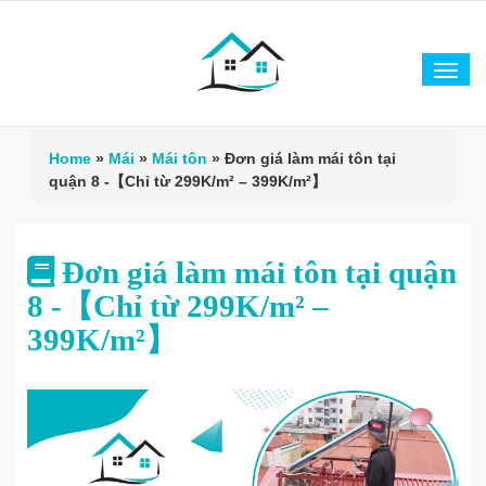
Tog
navi
Home
»
Mái
»
Mái tôn
»
Đơn giá làm mái tôn tại
quận 8 -【Chỉ từ 299K/m² – 399K/m²】
Đơn giá làm mái tôn tại quận
8 -【Chỉ từ 299K/m² –
399K/m²】