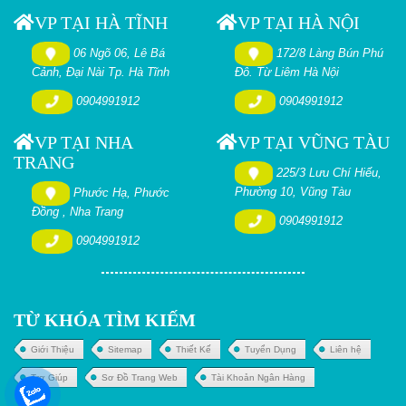
VP TẠI HÀ TĨNH
VP TẠI HÀ NỘI
06 Ngõ 06, Lê Bá
172/8 Làng Bún Phú
Cảnh, Đại Nài Tp. Hà Tĩnh
Đô. Từ Liêm Hà Nội
0904991912
0904991912
VP TẠI NHA
VP TẠI VŨNG TÀU
TRANG
225/3 Lưu Chí Hiếu,
Phường 10, Vũng Tàu
Phước Hạ, Phước
Đồng , Nha Trang
0904991912
0904991912
TỪ KHÓA TÌM KIẾM
Giới Thiệu
Sitemap
Thiết Kế
Tuyển Dụng
Liên hệ
Trợ Giúp
Sơ Đồ Trang Web
Tài Khoản Ngân Hàng