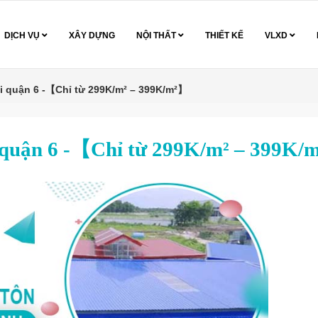
DỊCH VỤ
XÂY DỰNG
NỘI THẤT
THIẾT KẾ
VLXD
ại quận 6 -【Chỉ từ 299K/m² – 399K/m²】
i quận 6 -【Chỉ từ 299K/m² – 399K