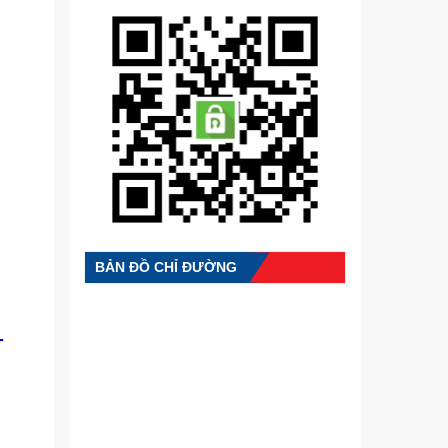
BẢN ĐỒ CHỈ ĐƯỜNG
–