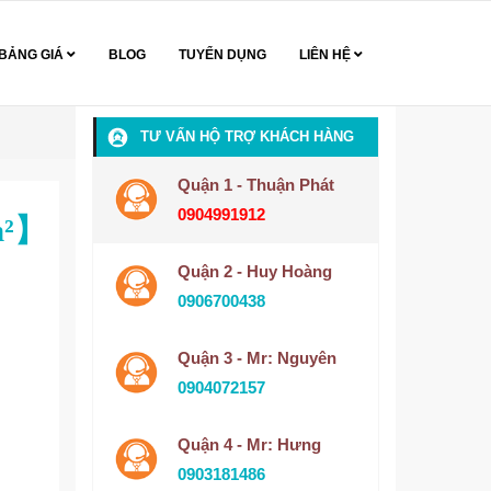
BẢNG GIÁ
BLOG
TUYỂN DỤNG
LIÊN HỆ
TƯ VẤN HỘ TRỢ KHÁCH HÀNG
Quận 1 - Thuận Phát
0904991912
/m²】
Quận 2 - Huy Hoàng
0906700438
Quận 3 - Mr: Nguyên
0904072157
Quận 4 - Mr: Hưng
0903181486