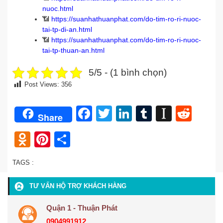
nuoc.html
📶
https://suanhathuanphat.com/do-tim-ro-ri-nuoc-
tai-tp-di-an.html
📶
https://suanhathuanphat.com/do-tim-ro-ri-nuoc-
tai-tp-thuan-an.html
5/5 - (1 bình chọn)
Post Views:
356
Facebook
Twitter
LinkedIn
Tumblr
Instap
Redd
Share
Odnoklassniki
Pinterest
Share
TAGS :
TƯ VẤN HỘ TRỢ KHÁCH HÀNG
Quận 1 - Thuận Phát
0904991912