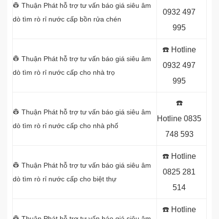
👷 Thuận Phát hỗ trợ tư vấn báo giá siêu âm
0932 497
dò tìm rò rỉ nước cấp bồn rửa chén
995
☎️ Hotline
👷 Thuận Phát hỗ trợ tư vấn báo giá siêu âm
0932 497
dò tìm rò rỉ nước cấp cho nhà trọ
995
☎️
👷 Thuận Phát hỗ trợ tư vấn báo giá siêu âm
Hotline
0835
dò tìm rò rỉ nước cấp cho nhà phố
748 593
☎️ Hotline
👷 Thuận Phát hỗ trợ tư vấn báo giá siêu âm
0825 281
dò tìm rò rỉ nước cấp cho biệt thự
514
☎️ Hotline
👷 Thuận Phát hỗ trợ tư vấn báo giá siêu âm