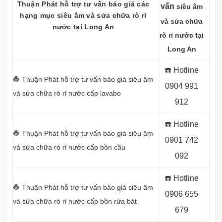
Thuận Phát hỗ trợ tư vấn báo giá các
vấn
siêu âm
hạng mục siêu âm và sửa chữa rò rỉ
và sửa chữa
nước tại Long An
rò rỉ nước tại
Long An
☎️ Hotline
👷 Thuận Phát hỗ trợ tư vấn báo giá siêu âm
0904 991
và sửa chữa rò rỉ nước cấp lavabo
912
☎️ Hotline
👷 Thuận Phát hỗ trợ tư vấn báo giá siêu âm
0901 742
và sửa chữa rò rỉ nước cấp bồn cầu
092
☎️ Hotline
👷 Thuận Phát hỗ trợ tư vấn báo giá siêu âm
0906 655
và sửa chữa rò rỉ nước cấp bồn rửa bát
679