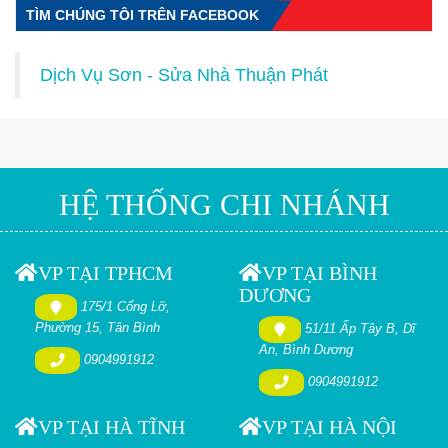
TÌM CHÚNG TÔI TRÊN FACEBOOK
Dịch Vụ Sơn - Sửa Nhà Thuận Phát
HỆ THỐNG CHI NHÁNH
VP TẠI TPHCM
VP TẠI BÌNH
DƯƠNG
175/1 Cống Lỡ,
Phường 15, Tân Bình
51/11 Ấp Tây B, Dĩ
An, Bình Dương
0904991912
0904991912
VP TẠI HÀ TĨNH
VP TẠI HÀ NỘI