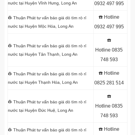
nước tại Huyện Vĩnh Hưng
, Long An
0932 497 995
☎️ Hotline
👷 Thuận Phát tư vấn báo giá dò tìm rò rỉ
nước tại Huyện Mộc Hóa
, Long An
0932 497 995
☎️
👷 Thuận Phát tư vấn báo giá dò tìm rò rỉ
Hotline
0835
nước tại Huyện Tân Thạnh
, Long An
748 593
☎️ Hotline
👷 Thuận Phát tư vấn báo giá dò tìm rò rỉ
nước tại Huyện Thạnh Hóa
, Long An
0825 281 514
☎️
👷 Thuận Phát tư vấn báo giá dò tìm rò rỉ
Hotline
0835
nước tại Huyện Đức Huệ
, Long An
748 593
☎️ Hotline
👷 Thuận Phát tư vấn báo giá dò tìm rò rỉ