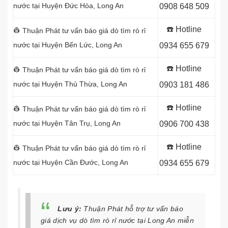
nước tại Huyện Đức Hòa
, Long An
0908 648 509
☎️ Hotline
👷 Thuận Phát tư vấn báo giá dò tìm rò rỉ
nước tại Huyện Bến Lức
, Long An
0934 655 679
☎️ Hotline
👷 Thuận Phát tư vấn báo giá dò tìm rò rỉ
nước tại Huyện Thủ Thừa
, Long An
0903 181 486
☎️ Hotline
👷 Thuận Phát tư vấn báo giá dò tìm rò rỉ
nước tại Huyện Tân Trụ
, Long An
0906 700 438
☎️ Hotline
👷 Thuận Phát tư vấn báo giá dò tìm rò rỉ
nước tại Huyện Cần Đước
, Long An
0934 655 679
Lưu ý:
Thuận Phát hỗ trợ tư vấn báo
giá dịch vụ dò tìm rò rỉ nước tại Long An miễn