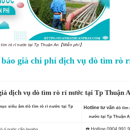
ò tìm rò rỉ nước tại Tp Thuận An【Miễn phí】
báo giá chi phí dịch vụ dò tìm rò r
iá dịch vụ dò tìm rò rỉ nước tại Tp Thuận 
ục siêu âm dò tìm rò rỉ nước tại Tp
Hotline tư vấn
dò tìm r
n
nước tại Tp Thuận A
☎️ Hotline
0904 991 
rò rỉ nước cấp lavabo