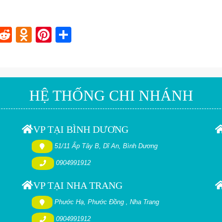
In
blr
nstapaper
Reddit
Odnoklassniki
Pinterest
Share
HỆ THỐNG CHI NHÁNH
VP TẠI BÌNH DƯƠNG
51/11 Ấp Tây B, Dĩ An, Bình Dương
0904991912
VP TẠI NHA TRANG
Phước Hạ, Phước Đồng , Nha Trang
0904991912