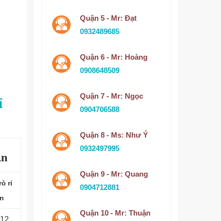
Quận 5 - Mr: Đạt
0932489685
Quận 6 - Mr: Hoàng
0908648509
Quận 7 - Mr: Ngọc
ỉ
0904706588
Quận 8 - Ms: Như Ý
0932497995
An
Quận 9 - Mr: Quang
ò rỉ
0904712881
n
Quận 10 - Mr: Thuận
912