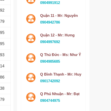
0904991912
092
Quận 11 - Mr: Nguyên
679
0904942786
995
Quận 12 - Mr: Hưng
0904997692
995
Q Thủ Đức - Ms: Như Ý
593
0904985685
514
Q Bình Thạnh - Mr: Huy
486
0901742092
438
Q Phú Nhuận - Mr: Đạt
679
0904744975