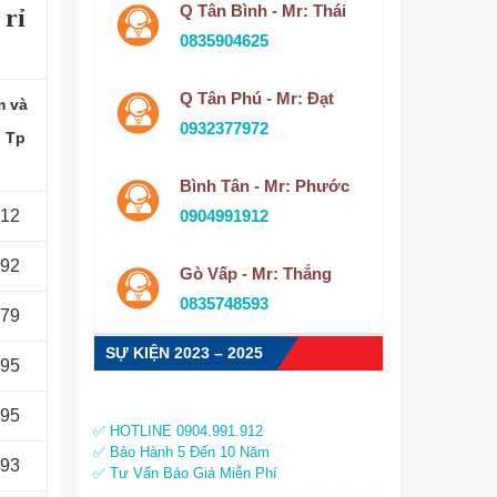
Q Tân Bình - Mr: Thái
 rỉ
0835904625
Q Tân Phú - Mr: Đạt
m và
0932377972
i Tp
Bình Tân - Mr: Phước
912
0904991912
092
Gò Vấp - Mr: Thắng
0835748593
679
SỰ KIỆN 2023 – 2025
995
995
✅ HOTLINE 0904.991.912
✅ Bảo Hành 5 Đến 10 Năm
593
✅ Tư Vấn Báo Giá Miễn Phí