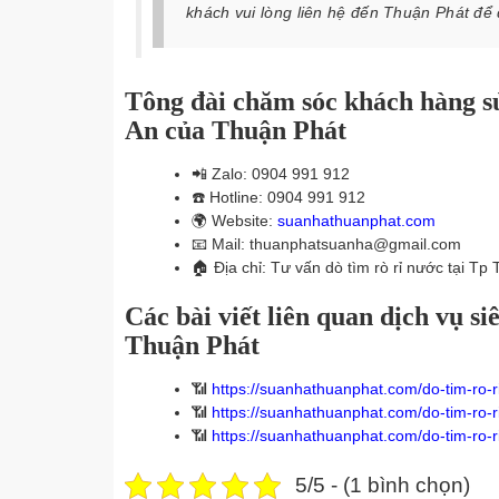
khách vui lòng liên hệ đến Thuận Phát để
Tông đài chăm sóc khách hàng sử
An của Thuận Phát
📲
Zalo: 0904 991 912
☎️
Hotline: 0904 991 912
🌍
Website:
suanhathuanphat.com
📧
Mail: thuanphatsuanha@gmail.com
🏠
Địa chỉ: Tư vấn dò tìm rò rỉ nước tại Tp
Các bài viết liên quan dịch vụ s
Thuận Phát
📶
https://suanhathuanphat.com/do-tim-ro-r
📶
https://suanhathuanphat.com/do-tim-ro-r
📶
https://suanhathuanphat.com/do-tim-ro-r
5/5 - (1 bình chọn)