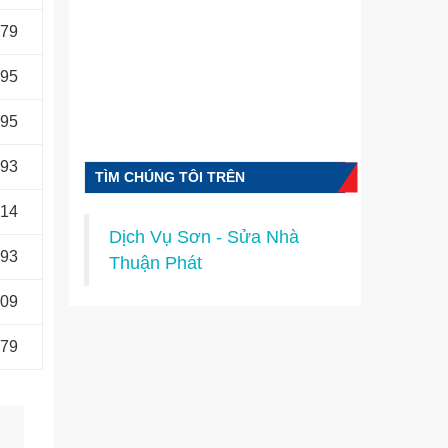
679
995
995
593
TÌM CHÚNG TÔI TRÊN
FACEBOOK
514
Dịch Vụ Sơn - Sửa Nhà
593
Thuận Phát
509
679