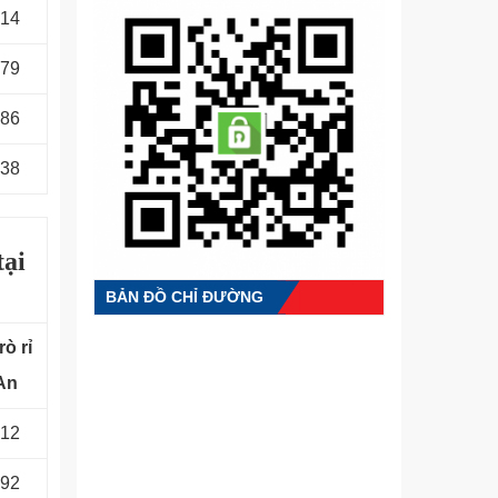
514
679
486
438
tại
BẢN ĐỒ CHỈ ĐƯỜNG
rò rỉ
An
912
092