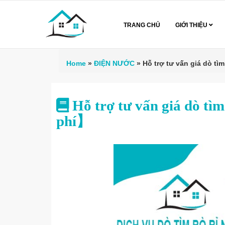
TRANG CHỦ
GIỚI THIỆU
Home
»
ĐIỆN NƯỚC
»
Hỗ trợ tư vấn giá dò t
Hỗ trợ tư vấn giá dò tì
phí】