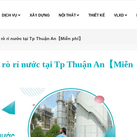
DỊCH VỤ
XÂY DỰNG
NỘI THẤT
THIẾT KẾ
VLXD
ìm rò rỉ nước tại Tp Thuận An【Miễn phí】
m rò rỉ nước tại Tp Thuận An【Miễn