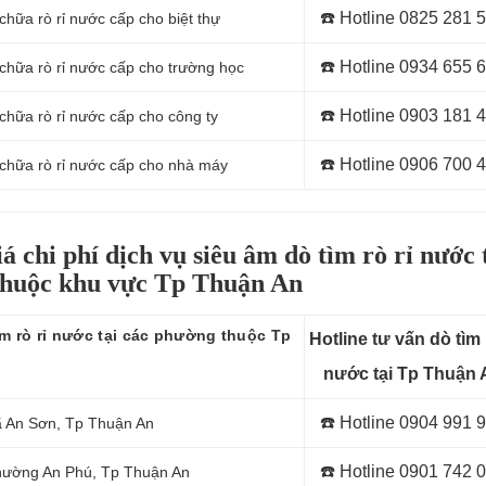
☎️ Hotline
0825 281 
chữa rò rỉ nước cấp cho biệt thự
☎️ Hotline 0934 655 
 chữa rò rỉ nước cấp cho trường học
☎️ Hotline 0903 181 
chữa rò rỉ nước cấp cho công ty
☎️ Hotline 0906 700 
 chữa rò rỉ nước cấp cho nhà máy
á chi phí dịch vụ siêu âm dò tìm rò rỉ nước 
thuộc khu vực Tp Thuận An
ìm rò rỉ nước tại các phường thuộc Tp
Hotline tư vấn dò tìm 
n
nước tại Tp Thuận 
☎️ Hotline
0904 991 
Xã An Sơn
, Tp Thuận An
☎️ Hotline
0901 742 
Phường An Phú
, Tp Thuận An