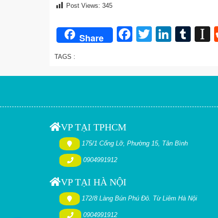
Post Views:
345
Facebook
Twitter
Linked
Tum
I
Share
TAGS :
VP TẠI TPHCM
175/1 Cống Lỡ, Phường 15, Tân Bình
0904991912
VP TẠI HÀ NỘI
172/8 Làng Bún Phú Đô. Từ Liêm Hà Nội
0904991912