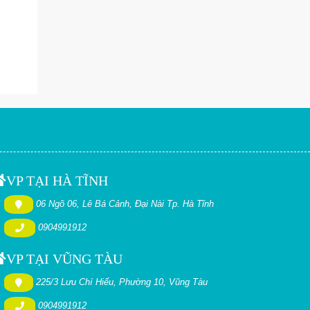
VP TẠI HÀ TĨNH
06 Ngõ 06, Lê Bá Cảnh, Đại Nài Tp. Hà Tĩnh
0904991912
VP TẠI VŨNG TÀU
225/3 Lưu Chí Hiếu, Phường 10, Vũng Tàu
0904991912