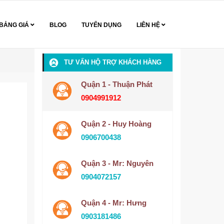
BẢNG GIÁ
BLOG
TUYỂN DỤNG
LIÊN HỆ
TƯ VẤN HỘ TRỢ KHÁCH HÀNG
Quận 1 - Thuận Phát
0904991912
Quận 2 - Huy Hoàng
0906700438
Quận 3 - Mr: Nguyên
0904072157
Quận 4 - Mr: Hưng
0903181486