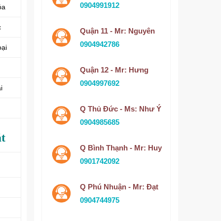
0904991912
óa
c
Quận 11 - Mr: Nguyên
0904942786
oại
Quận 12 - Mr: Hưng
0904997692
i
Q Thủ Đức - Ms: Như Ý
0904985685
át
Q Bình Thạnh - Mr: Huy
0901742092
Q Phú Nhuận - Mr: Đạt
0904744975