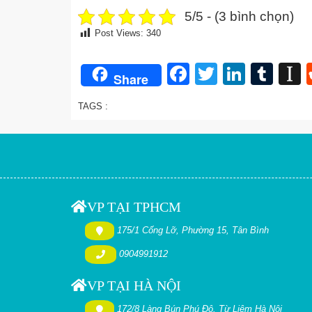
5/5 - (3 bình chọn)
Post Views:
340
Facebook
Twitter
Linked
Tum
I
Share
TAGS :
VP TẠI TPHCM
175/1 Cống Lỡ, Phường 15, Tân Bình
0904991912
VP TẠI HÀ NỘI
172/8 Làng Bún Phú Đô. Từ Liêm Hà Nội