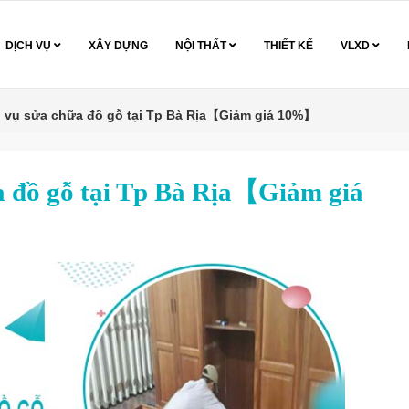
DỊCH VỤ
XÂY DỰNG
NỘI THẤT
THIẾT KẾ
VLXD
h vụ sửa chữa đồ gỗ tại Tp Bà Rịa【Giảm giá 10%】
a đồ gỗ tại Tp Bà Rịa【Giảm giá