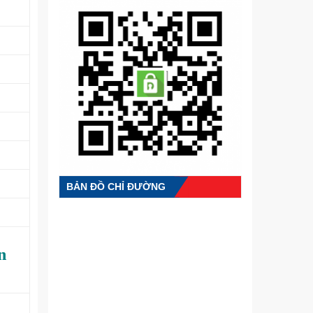
BẢN ĐỒ CHỈ ĐƯỜNG
n