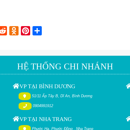
In
blr
nstapaper
Reddit
Odnoklassniki
Pinterest
Share
HỆ THỐNG CHI NHÁNH
VP TẠI BÌNH DƯƠNG
51/11 Ấp Tây B, Dĩ An, Bình Dương
0904991912
VP TẠI NHA TRANG
Phước Hạ, Phước Đồng , Nha Trang