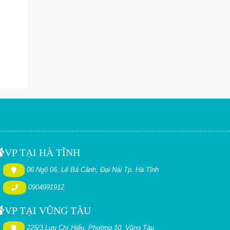
VP TẠI HÀ TĨNH
06 Ngõ 06, Lê Bá Cảnh, Đại Nài Tp. Hà Tĩnh
0904991912
VP TẠI VŨNG TÀU
225/3 Lưu Chí Hiếu, Phường 10, Vũng Tàu