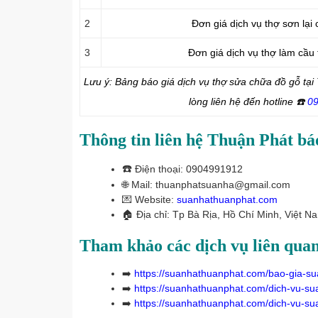
2
Đơn giá dịch vụ thợ sơn lại
3
Đơn giá dịch vụ thợ làm cầu
Lưu ý: Bảng báo giá dịch vụ thợ sửa chữa đồ gỗ tại
lòng liên hệ đến hotline
☎️
09
Thông tin liên hệ Thuận Phát báo
☎️
Điện thoại: 0904991912
🌐 Mail: thuanphatsuanha@gmail.com
💌 Website:
suanhathuanphat.com
🏠
Địa chỉ: Tp Bà Rịa, Hồ Chí Minh, Việt N
Tham khảo các dịch vụ liên quan
➡️
https://suanhathuanphat.com/bao-gia-su
➡️
https://suanhathuanphat.com/dich-vu-su
➡️
https://suanhathuanphat.com/dich-vu-su