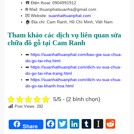
☎️
Điện thoại: 0904991912
🌐 Mail: thuanphatsuanha@gmail.com
💌 Website:
suanhathuanphat.com
🏠
Địa chỉ: Cam Ranh, Hồ Chí Minh, Việt Nam
Tham khảo các dịch vụ liên quan sửa
chữa đồ gỗ tại Cam Ranh
➡️
https://suanhathuanphat.com/bao-gia-sua-chua-
do-go-tai-nha.html
➡️
https://suanhathuanphat.com/dich-vu-sua-chua-
do-go-tai-nha-trang.html
➡️
https://suanhathuanphat.com/dich-vu-sua-chua-
do-go-tai-khanh-hoa.html
5/5 - (2 bình chọn)
Post Views:
292
Facebook
Twitter
LinkedIn
Tumblr
Instap
Redd
Share