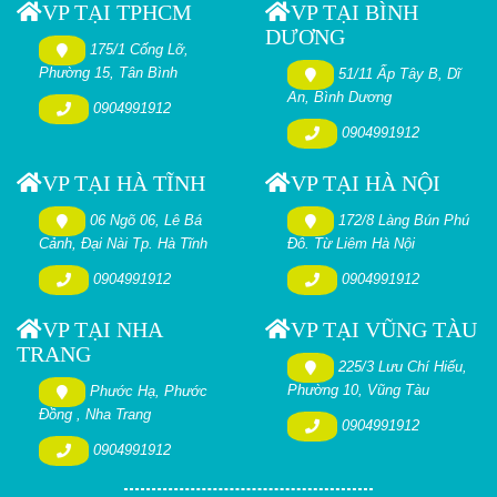
VP TẠI TPHCM
VP TẠI BÌNH
DƯƠNG
175/1 Cống Lỡ,
Phường 15, Tân Bình
51/11 Ấp Tây B, Dĩ
An, Bình Dương
0904991912
0904991912
VP TẠI HÀ TĨNH
VP TẠI HÀ NỘI
06 Ngõ 06, Lê Bá
172/8 Làng Bún Phú
Cảnh, Đại Nài Tp. Hà Tĩnh
Đô. Từ Liêm Hà Nội
0904991912
0904991912
VP TẠI NHA
VP TẠI VŨNG TÀU
TRANG
225/3 Lưu Chí Hiếu,
Phường 10, Vũng Tàu
Phước Hạ, Phước
Đồng , Nha Trang
0904991912
0904991912