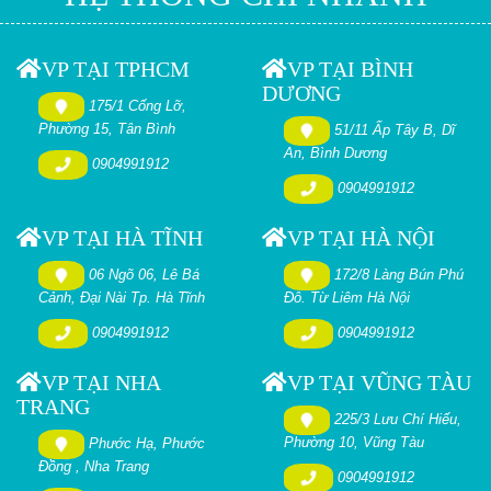
VP TẠI TPHCM
VP TẠI BÌNH
DƯƠNG
175/1 Cống Lỡ,
Phường 15, Tân Bình
51/11 Ấp Tây B, Dĩ
An, Bình Dương
0904991912
0904991912
VP TẠI HÀ TĨNH
VP TẠI HÀ NỘI
06 Ngõ 06, Lê Bá
172/8 Làng Bún Phú
Cảnh, Đại Nài Tp. Hà Tĩnh
Đô. Từ Liêm Hà Nội
0904991912
0904991912
VP TẠI NHA
VP TẠI VŨNG TÀU
TRANG
225/3 Lưu Chí Hiếu,
Phường 10, Vũng Tàu
Phước Hạ, Phước
Đồng , Nha Trang
0904991912