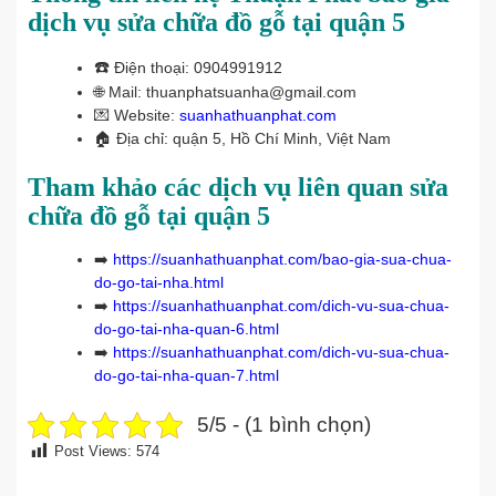
dịch vụ sửa chữa đồ gỗ tại quận 5
☎️
Điện thoại: 0904991912
🌐 Mail: thuanphatsuanha@gmail.com
💌 Website:
suanhathuanphat.com
🏠
Địa chỉ: quận 5, Hồ Chí Minh, Việt Nam
Tham khảo các dịch vụ liên quan sửa
chữa đồ gỗ tại quận 5
➡️
https://suanhathuanphat.com/bao-gia-sua-chua-
do-go-tai-nha.html
➡️
https://suanhathuanphat.com/dich-vu-sua-chua-
do-go-tai-nha-quan-6.html
➡️
https://suanhathuanphat.com/dich-vu-sua-chua-
do-go-tai-nha-quan-7.html
5/5 - (1 bình chọn)
Post Views:
574