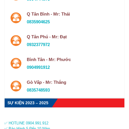
Q Tân Bình - Mr: Thái
0835904625
Q Tân Phú - Mr: Đạt
0932377972
Bình Tân - Mr: Phước
0904991912
Gò Vấp - Mr: Thắng
0835748593
SỰ KIỆN 2023 – 2025
✅ HOTLINE 0904.991.912
✅ Bảo Hành 5 Đến 10 Năm