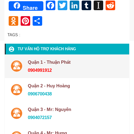
Facebook
Twitter
LinkedIn
Tumblr
Instap
Redd
Share
Odnoklassniki
Pinterest
Share
TAGS :
TƯ VẤN HỘ TRỢ KHÁCH HÀNG
Quận 1 - Thuận Phát
0904991912
Quận 2 - Huy Hoàng
0906700438
Quận 3 - Mr: Nguyên
0904072157
Quận 4 - Mr: Hưng