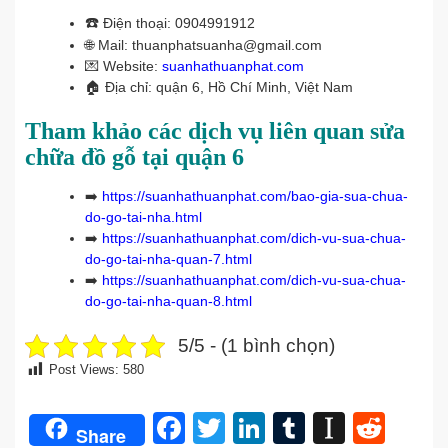
☎️
Điện thoại: 0904991912
🌐 Mail: thuanphatsuanha@gmail.com
💌 Website:
suanhathuanphat.com
🏠
Địa chỉ: quận 6, Hồ Chí Minh, Việt Nam
Tham khảo các dịch vụ liên quan sửa
chữa đồ gỗ tại quận 6
➡️
https://suanhathuanphat.com/bao-gia-sua-chua-
do-go-tai-nha.html
➡️
https://suanhathuanphat.com/dich-vu-sua-chua-
do-go-tai-nha-quan-7.html
➡️
https://suanhathuanphat.com/dich-vu-sua-chua-
do-go-tai-nha-quan-8.html
5/5 - (1 bình chọn)
Post Views:
580
Facebook
Twitter
LinkedIn
Tumblr
Instap
Redd
Share