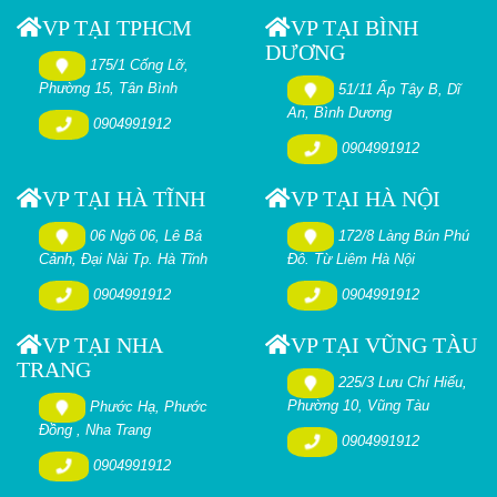
VP TẠI TPHCM
VP TẠI BÌNH
DƯƠNG
175/1 Cống Lỡ,
Phường 15, Tân Bình
51/11 Ấp Tây B, Dĩ
An, Bình Dương
0904991912
0904991912
VP TẠI HÀ TĨNH
VP TẠI HÀ NỘI
06 Ngõ 06, Lê Bá
172/8 Làng Bún Phú
Cảnh, Đại Nài Tp. Hà Tĩnh
Đô. Từ Liêm Hà Nội
0904991912
0904991912
VP TẠI NHA
VP TẠI VŨNG TÀU
TRANG
225/3 Lưu Chí Hiếu,
Phường 10, Vũng Tàu
Phước Hạ, Phước
Đồng , Nha Trang
0904991912
0904991912