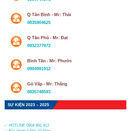
Q Tân Bình - Mr: Thái
0835904625
Q Tân Phú - Mr: Đạt
0932377972
Bình Tân - Mr: Phước
0904991912
Gò Vấp - Mr: Thắng
0835748593
SỰ KIỆN 2023 – 2025
✅ HOTLINE 0904.991.912
✅ Bảo Hành 5 Đến 10 Năm