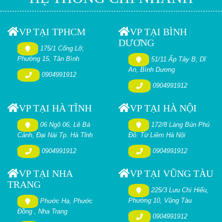
VP TẠI TPHCM
VP TẠI BÌNH
DƯƠNG
175/1 Cống Lỡ,
Phường 15, Tân Bình
51/11 Ấp Tây B, Dĩ
An, Bình Dương
0904991912
0904991912
VP TẠI HÀ TĨNH
VP TẠI HÀ NỘI
06 Ngõ 06, Lê Bá
172/8 Làng Bún Phú
Cảnh, Đại Nài Tp. Hà Tĩnh
Đô. Từ Liêm Hà Nội
0904991912
0904991912
VP TẠI NHA
VP TẠI VŨNG TÀU
TRANG
225/3 Lưu Chí Hiếu,
Phường 10, Vũng Tàu
Phước Hạ, Phước
Đồng , Nha Trang
0904991912