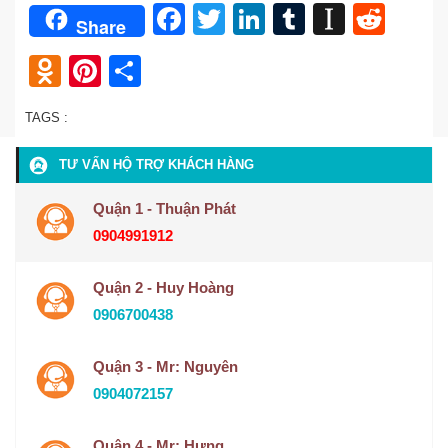
Facebook
Twitter
LinkedIn
Tumblr
Instap
Redd
Share
Odnoklassniki
Pinterest
Share
TAGS :
TƯ VẤN HỘ TRỢ KHÁCH HÀNG
Quận 1 - Thuận Phát
0904991912
Quận 2 - Huy Hoàng
0906700438
Quận 3 - Mr: Nguyên
0904072157
Quận 4 - Mr: Hưng