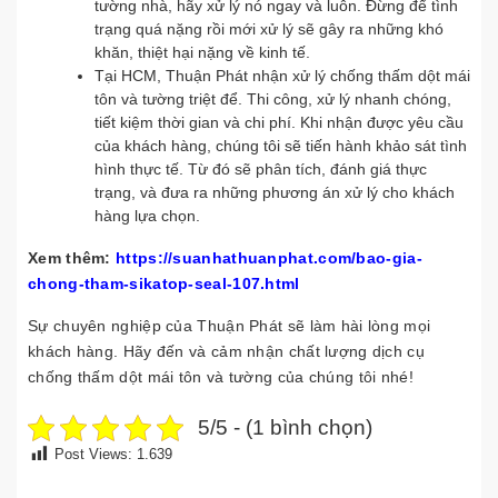
tường nhà, hãy xử lý nó ngay và luôn. Đừng để tình
trạng quá nặng rồi mới xử lý sẽ gây ra những khó
khăn, thiệt hại nặng về kinh tế.
Tại HCM, Thuận Phát nhận xử lý chống thấm dột mái
tôn và tường triệt để. Thi công, xử lý nhanh chóng,
tiết kiệm thời gian và chi phí. Khi nhận được yêu cầu
của khách hàng, chúng tôi sẽ tiến hành khảo sát tình
hình thực tế. Từ đó sẽ phân tích, đánh giá thực
trạng, và đưa ra những phương án xử lý cho khách
hàng lựa chọn.
Xem thêm:
https://suanhathuanphat.com/bao-gia-
chong-tham-sikatop-seal-107.html
Sự chuyên nghiệp của Thuận Phát sẽ làm hài lòng mọi
khách hàng. Hãy đến và cảm nhận chất lượng dịch cụ
chống thấm dột mái tôn và tường của chúng tôi nhé!
5/5 - (1 bình chọn)
Post Views:
1.639