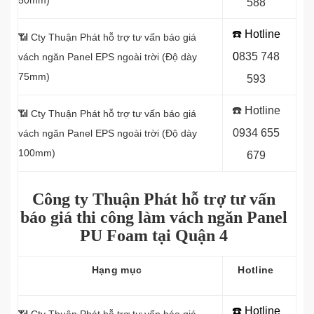
50mm)
588
☎️ Hotline
📶
Cty Thuận Phát hỗ trợ tư vấn báo giá
0
8
35 748
vách ngăn Panel EPS ngoài trời (Độ dày
75mm)
593
☎️ Hotline
📶
Cty Thuận Phát hỗ trợ tư vấn báo giá
0934 655
vách ngăn Panel EPS ngoài trời (Độ dày
100mm)
679
Công ty Thuận Phát hỗ trợ tư vấn
báo giá thi công làm vách ngăn Panel
PU Foam tại Quận 4
Hạng mục
Hotline
☎️ Hotline