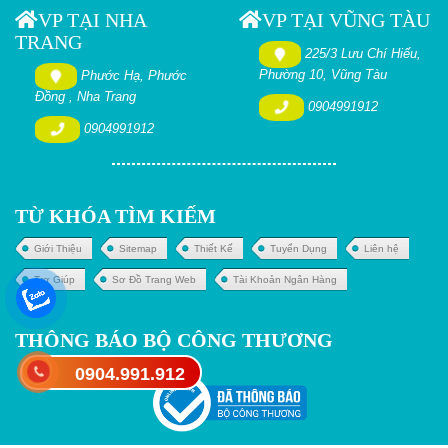
VP TẠI NHA
VP TẠI VŨNG TÀU
TRANG
225/3 Lưu Chí Hiếu,
Phường 10, Vũng Tàu
Phước Hạ, Phước
Đồng , Nha Trang
0904991912
0904991912
TỪ KHÓA TÌM KIẾM
Giới Thiệu
Sitemap
Thiết Kế
Tuyển Dụng
Liên hệ
Trợ Giúp
Sơ Đồ Trang Web
Tài Khoản Ngân Hàng
THÔNG BÁO BỘ CÔNG THƯƠNG
0904.991.912