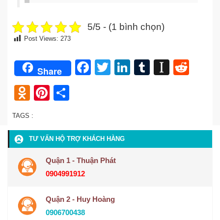
5/5 - (1 bình chọn)
Post Views:
273
Facebook
Twitter
LinkedIn
Tumblr
Instap
Redd
Share
Odnoklassniki
Pinterest
Share
TAGS :
TƯ VẤN HỘ TRỢ KHÁCH HÀNG
Quận 1 - Thuận Phát
0904991912
Quận 2 - Huy Hoàng
0906700438