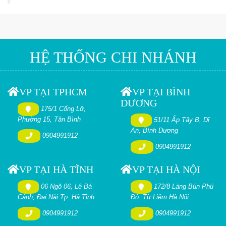
HỆ THỐNG CHI NHÁNH
VP TẠI TPHCM
VP TẠI BÌNH
DƯƠNG
175/1 Cống Lỡ,
Phường 15, Tân Bình
51/11 Ấp Tây B, Dĩ
An, Bình Dương
0904991912
0904991912
VP TẠI HÀ TĨNH
VP TẠI HÀ NỘI
06 Ngõ 06, Lê Bá
172/8 Làng Bún Phú
Cảnh, Đại Nài Tp. Hà Tĩnh
Đô. Từ Liêm Hà Nội
0904991912
0904991912