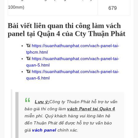
100mm)
679
Bài viết liên quan thi công làm vách
panel tại Quận 4 của Cty Thuận Phát
📶
https://suanhathuanphat.com/vach-panel-tai-
tphcm.html
📶
https://suanhathuanphat.com/vach-panel-tai-
quan-5.html
📶
https://suanhathuanphat.com/vach-panel-tai-
quan-6.html
Lưu ý:
Công ty Thuận Phát hỗ trợ tư vấn
báo giá thi công
làm
vách Panel
tại Quận 4
miễn phí. Quý khách hàng vui lòng liên hệ
đến Thuận Phát
để được hỗ trợ tư vấn báo
giá
vách panel
chính xác.