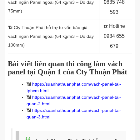
0
8
35 748
vách ngăn Panel
ngoài (64 kg/m3 – Độ dày
75mm)
593
☎️ Hotline
📶
Cty Thuận Phát hỗ trợ tư vấn báo giá
0934 655
vách ngăn Panel
ngoài (64 kg/m3 – Độ dày
100mm)
679
Bài viết liên quan thi công làm vách
panel tại Quận 1 của Cty Thuận Phát
📶
https://suanhathuanphat.com/vach-panel-tai-
tphcm.html
📶
https://suanhathuanphat.com/vach-panel-tai-
quan-2.html
📶
https://suanhathuanphat.com/vach-panel-tai-
quan-3.html