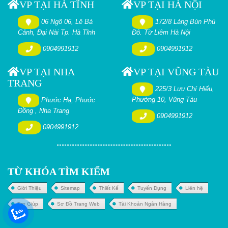
VP TẠI HÀ TĨNH
VP TẠI HÀ NỘI
06 Ngõ 06, Lê Bá
172/8 Làng Bún Phú
Cảnh, Đại Nài Tp. Hà Tĩnh
Đô. Từ Liêm Hà Nội
0904991912
0904991912
VP TẠI NHA
VP TẠI VŨNG TÀU
TRANG
225/3 Lưu Chí Hiếu,
Phường 10, Vũng Tàu
Phước Hạ, Phước
Đồng , Nha Trang
0904991912
0904991912
TỪ KHÓA TÌM KIẾM
Giới Thiệu
Sitemap
Thiết Kế
Tuyển Dụng
Liên hệ
Trợ Giúp
Sơ Đồ Trang Web
Tài Khoản Ngân Hàng