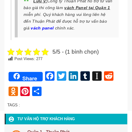
Lưu ý:
Công ty Thuận Phát hỗ trợ tư vấn
báo giá thi công
làm
vách Panel
tại Quận 1
miễn phí. Quý khách hàng vui lòng liên hệ
đến Thuận Phát
để được hỗ trợ tư vấn báo
giá
vách panel
chính xác.
5/5 - (1 bình chọn)
Post Views:
277
Facebook
Twitter
LinkedIn
Tumblr
Instap
Redd
Share
Odnoklassniki
Pinterest
Share
TAGS :
TƯ VẤN HỘ TRỢ KHÁCH HÀNG
Quận 1 - Thuận Phát