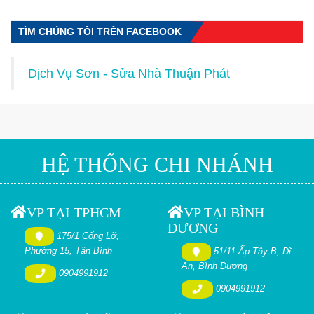
TÌM CHÚNG TÔI TRÊN FACEBOOK
Dịch Vụ Sơn - Sửa Nhà Thuận Phát
HỆ THỐNG CHI NHÁNH
VP TẠI TPHCM
VP TẠI BÌNH
DƯƠNG
175/1 Cống Lỡ,
Phường 15, Tân Bình
51/11 Ấp Tây B, Dĩ
An, Bình Dương
0904991912
0904991912