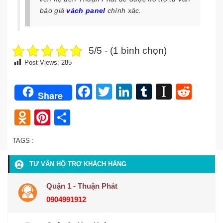
báo giá
vách panel
chính xác.
5/5 - (1 bình chọn)
Post Views:
285
Facebook
Twitter
LinkedIn
Tumblr
Instap
Redd
Share
Odnoklassniki
Pinterest
Share
TAGS :
TƯ VẤN HỘ TRỢ KHÁCH HÀNG
Quận 1 - Thuận Phát
0904991912