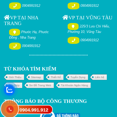
0904991912
0904991912
VP TẠI NHA
VP TẠI VŨNG TÀU
TRANG
225/3 Lưu Chí Hiếu,
Phường 10, Vũng Tàu
Phước Hạ, Phước
Đồng , Nha Trang
0904991912
0904991912
TỪ KHÓA TÌM KIẾM
Giới Thiệu
Sitemap
Thiết Kế
Tuyển Dụng
Liên hệ
Trợ Giúp
Sơ Đồ Trang Web
Tài Khoản Ngân Hàng
THÔNG BÁO BỘ CÔNG THƯƠNG
0904.991.912