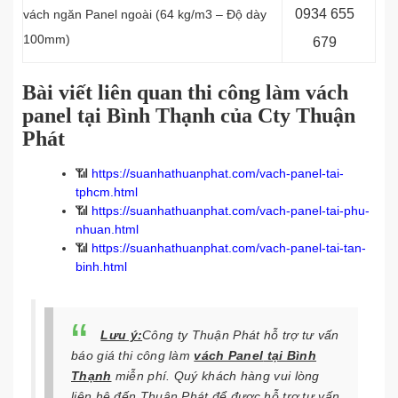
0934 655
vách ngăn Panel
ngoài (64 kg/m3 – Độ dày
100mm)
679
Bài viết liên quan thi công làm vách
panel tại Bình Thạnh của Cty Thuận
Phát
📶
https://suanhathuanphat.com/vach-panel-tai-
tphcm.html
📶
https://suanhathuanphat.com/vach-panel-tai-phu-
nhuan.html
📶
https://suanhathuanphat.com/vach-panel-tai-tan-
binh.html
Lưu ý:
Công ty Thuận Phát hỗ trợ tư vấn
báo giá thi công
làm
vách Panel
tại Bình
Thạnh
miễn phí. Quý khách hàng vui lòng
liên hệ đến Thuận Phát
để được hỗ trợ tư vấn