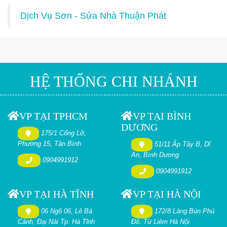
Dịch Vụ Sơn - Sửa Nhà Thuận Phát
HỆ THỐNG CHI NHÁNH
VP TẠI TPHCM
VP TẠI BÌNH
DƯƠNG
175/1 Cống Lỡ,
Phường 15, Tân Bình
51/11 Ấp Tây B, Dĩ
An, Bình Dương
0904991912
0904991912
VP TẠI HÀ TĨNH
VP TẠI HÀ NỘI
06 Ngõ 06, Lê Bá
172/8 Làng Bún Phú
Cảnh, Đại Nài Tp. Hà Tĩnh
Đô. Từ Liêm Hà Nội