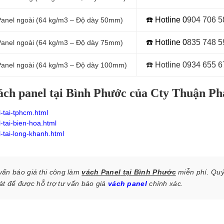
☎️ Hotline 0
9
04 706 5
Panel
ngoài (64 kg/m3 – Độ dày 50mm)
☎️ Hotline 0
8
35 748 5
Panel
ngoài (64 kg/m3 – Độ dày 75mm)
☎️ Hotline 0934 655 6
Panel
ngoài (64 kg/m3 – Độ dày 100mm)
 vách panel tại Bình Phước của Cty Thuận Ph
-tai-tphcm.html
-tai-bien-hoa.html
-tai-long-khanh.html
vấn báo giá thi công
làm
vách Panel
tại Bình Phước
miễn phí. Qu
át
để được hỗ trợ tư vấn báo giá
vách panel
chính xác.