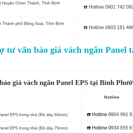
tại Huyện Chơn Thành, Tĩnh Bình
☎️
Hotline 0
901 742 09
ại Thành phố Đồng Xoài, Tĩnh Bình
☎️
Hotline 0903 181 48
 tư vấn báo giá vách ngăn Panel t
 báo giá vách ngăn Panel EPS tại Bình Phướ
Hotline
☎️ Hotline 0
9
04 991 9
anel EPS trong nhà (Độ dày 50mm)
☎️ Hotline 0
934 655 6
 Panel EPS trong nhà (Độ dày 75mm)