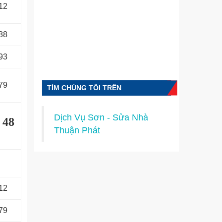
12
88
93
79
TÌM CHÚNG TÔI TRÊN
FACEBOOK
Dịch Vụ Sơn - Sửa Nhà
i
48
Thuận Phát
12
79