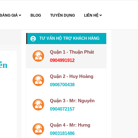
BẢNG GIÁ
BLOG
TUYỂN DỤNG
LIÊN HỆ
TƯ VẤN HỘ TRỢ KHÁCH HÀNG
Quận 1 - Thuận Phát
0904991912
ễn
Quận 2 - Huy Hoàng
0906700438
Quận 3 - Mr: Nguyên
0904072157
Quận 4 - Mr: Hưng
0903181486