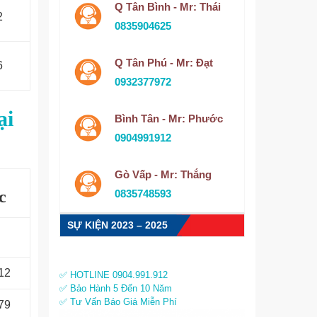
Q Tân Bình - Mr: Thái
2
0835904625
Q Tân Phú - Mr: Đạt
6
0932377972
ại
Bình Tân - Mr: Phước
0904991912
Gò Vấp - Mr: Thắng
c
0835748593
SỰ KIỆN 2023 – 2025
12
✅ HOTLINE 0904.991.912
✅ Bảo Hành 5 Đến 10 Năm
✅ Tư Vấn Báo Giá Miễn Phí
79