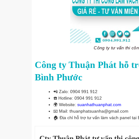
Công ty tư vấn thi c
Công ty Thuận Phát hỗ trợ
Bình Phước
📲
Zalo: 0904 991 912
☎️
Hotline: 0904 991 912
🌍
Website:
suanhathuanphat.com
📧
Mail: thuanphatsuanha@gmail.com
🏠
Địa chỉ hỗ trợ tư vấn làm vách panel tại
Cty Thuận Phát tư vấn thi công