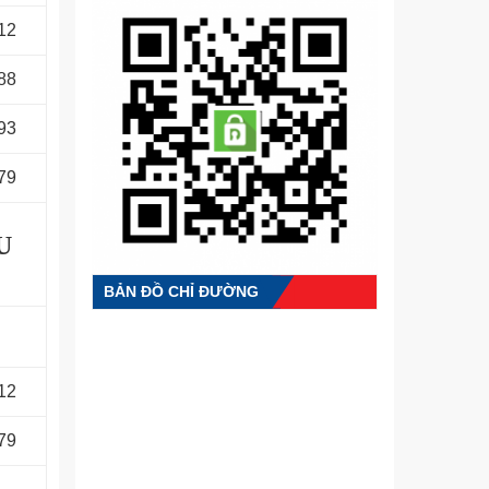
12
88
93
79
U
BẢN ĐỒ CHỈ ĐƯỜNG
12
79