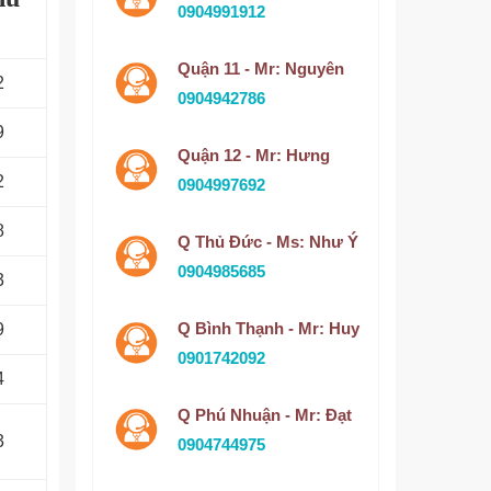
0904991912
Quận 11 - Mr: Nguyên
2
0904942786
9
Quận 12 - Mr: Hưng
2
0904997692
8
Q Thủ Đức - Ms: Như Ý
0904985685
3
Q Bình Thạnh - Mr: Huy
9
0901742092
4
Q Phú Nhuận - Mr: Đạt
3
0904744975