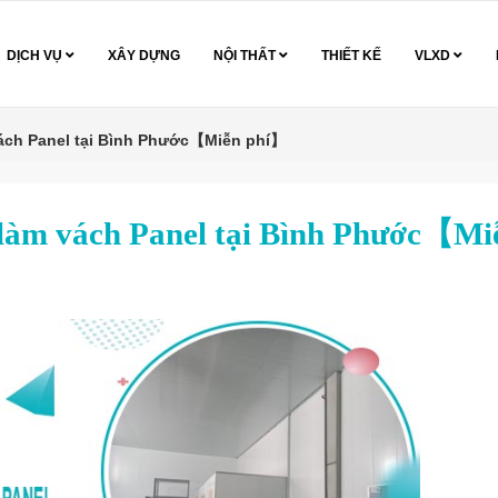
DỊCH VỤ
XÂY DỰNG
NỘI THẤT
THIẾT KẾ
VLXD
vách Panel tại Bình Phước【Miễn phí】
 làm vách Panel tại Bình Phước【Mi