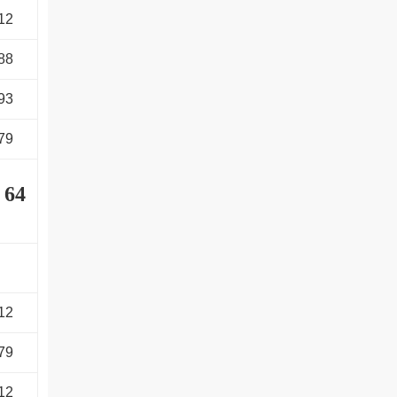
12
88
93
79
i
64
12
79
12