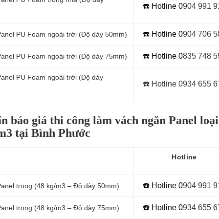
☎️ Hotline 0
904 991 9
☎️ Hotline 0
9
04 706 5
 Panel PU Foam ngoài trời (Độ dày 50mm)
☎️ Hotline 0
8
35 748 5
 Panel PU Foam ngoài trời (Độ dày 75mm)
Panel PU Foam ngoài trời (Độ dày
☎️ Hotline 0934 655 6
n báo giá thi công làm vách ngăn Panel loạ
m3 tại Bình Phước
Hotline
☎️ Hotline 0
9
04 991 9
Panel
trong (48 kg/m3 – Độ dày 50mm)
☎️ Hotline 0
934 655 6
Panel
trong (48 kg/m3 – Độ dày 75mm)