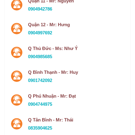
Quận 11 - Mr: Nguyên
0904942786
Quận 12 - Mr: Hưng
0904997692
Q Thủ Đức - Ms: Như Ý
0904985685
Q Bình Thạnh - Mr: Huy
0901742092
Q Phú Nhuận - Mr: Đạt
0904744975
Q Tân Bình - Mr: Thái
0835904625