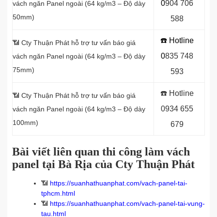
0
9
04 706
vách ngăn Panel
ngoài (64 kg/m3 – Độ dày
50mm)
588
☎️ Hotline
📶
Cty Thuận Phát hỗ trợ tư vấn báo giá
0
8
35 748
vách ngăn Panel
ngoài (64 kg/m3 – Độ dày
75mm)
593
☎️ Hotline
📶
Cty Thuận Phát hỗ trợ tư vấn báo giá
0934 655
vách ngăn Panel
ngoài (64 kg/m3 – Độ dày
100mm)
679
Bài viết liên quan thi công làm vách
panel tại Bà Rịa của Cty Thuận Phát
📶
https://suanhathuanphat.com/vach-panel-tai-
tphcm.html
📶
https://suanhathuanphat.com/vach-panel-tai-vung-
tau.html