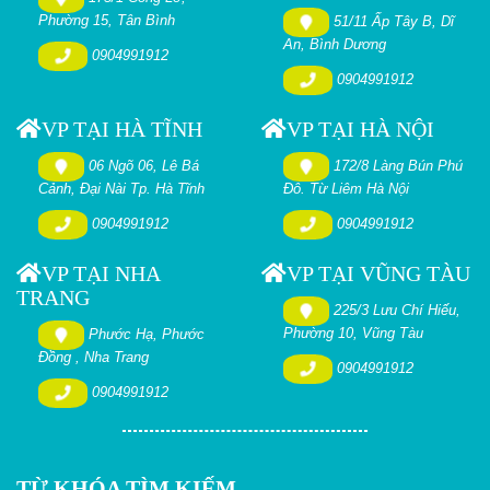
Phường 15, Tân Bình
51/11 Ấp Tây B, Dĩ
An, Bình Dương
0904991912
0904991912
VP TẠI HÀ TĨNH
VP TẠI HÀ NỘI
06 Ngõ 06, Lê Bá
172/8 Làng Bún Phú
Cảnh, Đại Nài Tp. Hà Tĩnh
Đô. Từ Liêm Hà Nội
0904991912
0904991912
VP TẠI NHA
VP TẠI VŨNG TÀU
TRANG
225/3 Lưu Chí Hiếu,
Phường 10, Vũng Tàu
Phước Hạ, Phước
Đồng , Nha Trang
0904991912
0904991912
TỪ KHÓA TÌM KIẾM