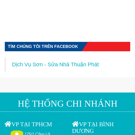
TÌM CHÚNG TÔI TRÊN FACEBOOK
Dịch Vụ Sơn - Sửa Nhà Thuận Phát
HỆ THỐNG CHI NHÁNH
VP TẠI TPHCM
VP TẠI BÌNH
DƯƠNG
175/1 Cống Lỡ,