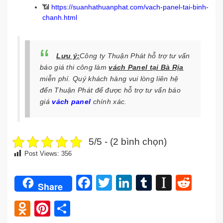
📶
https://suanhathuanphat.com/vach-panel-tai-binh-
chanh.html
Lưu ý:
Công ty Thuận Phát hỗ trợ tư vấn
báo giá thi công
làm
vách Panel
tại Bà Rịa
miễn phí. Quý khách hàng vui lòng liên hệ
đến Thuận Phát
để được hỗ trợ tư vấn báo
giá
vách panel
chính xác.
5/5 - (2 bình chọn)
Post Views:
356
Facebook
Twitter
LinkedIn
Tumblr
Instap
Redd
Share
Odnoklassniki
Pinterest
Share