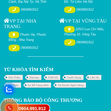
Cảnh, Đại Nài Tp. Hà Tĩnh
Đô. Từ Liêm Hà Nội
0904991912
0904991912
VP TẠI NHA
VP TẠI VŨNG TÀU
TRANG
225/3 Lưu Chí Hiếu,
Phường 10, Vũng Tàu
Phước Hạ, Phước
Đồng , Nha Trang
0904991912
0904991912
TỪ KHÓA TÌM KIẾM
Giới Thiệu
Sitemap
Thiết Kế
Tuyển Dụng
Liên hệ
Trợ Giúp
Sơ Đồ Trang Web
Tài Khoản Ngân Hàng
THÔNG BÁO BỘ CÔNG THƯƠNG
0904.991.912