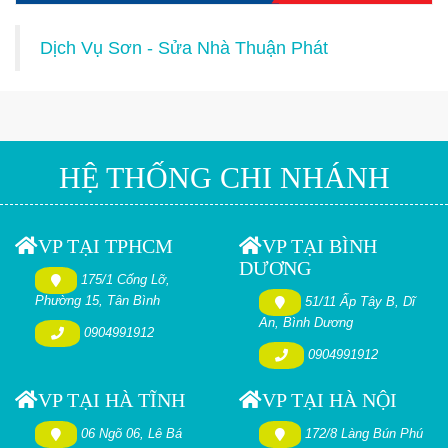
Dịch Vụ Sơn - Sửa Nhà Thuận Phát
HỆ THỐNG CHI NHÁNH
VP TẠI TPHCM
VP TẠI BÌNH
DƯƠNG
175/1 Cống Lỡ,
Phường 15, Tân Bình
51/11 Ấp Tây B, Dĩ
An, Bình Dương
0904991912
0904991912
VP TẠI HÀ TĨNH
VP TẠI HÀ NỘI
06 Ngõ 06, Lê Bá
172/8 Làng Bún Phú