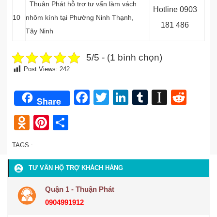
Thuận Phát hỗ trợ tư vấn làm vách
Hotline 0
903
10
nhôm kính tại Phường Ninh Thạnh
,
181 486
Tây Ninh
5/5 - (1 bình chọn)
Post Views:
242
Facebook
Twitter
LinkedIn
Tumblr
Instap
Redd
Share
Odnoklassniki
Pinterest
Share
TAGS :
TƯ VẤN HỘ TRỢ KHÁCH HÀNG
Quận 1 - Thuận Phát
0904991912