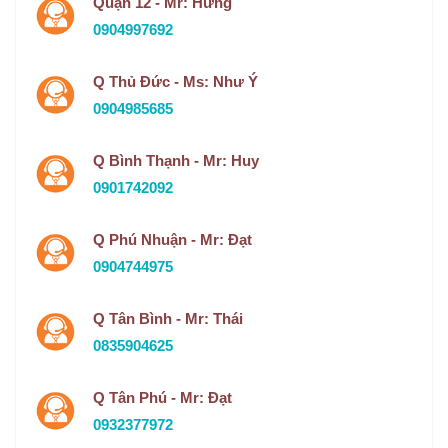
Quận 12 - Mr: Hưng
0904997692
Q Thủ Đức - Ms: Như Ý
0904985685
Q Bình Thạnh - Mr: Huy
0901742092
Q Phú Nhuận - Mr: Đạt
0904744975
Q Tân Bình - Mr: Thái
0835904625
Q Tân Phú - Mr: Đạt
0932377972