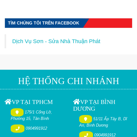
TÌM CHÚNG TÔI TRÊN FACEBOOK
Dịch Vụ Sơn - Sửa Nhà Thuận Phát
HỆ THỐNG CHI NHÁNH
VP TẠI TPHCM
VP TẠI BÌNH
DƯƠNG
175/1 Cống Lỡ,
Phường 15, Tân Bình
51/11 Ấp Tây B, Dĩ
An, Bình Dương
0904991912
0904991912