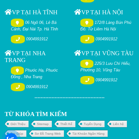
VP TẠI HÀ TĨNH
VP TẠI HÀ NỘI
06 Ngõ 06, Lê Bá
172/8 Làng Bún Phú
Cảnh, Đại Nài Tp. Hà Tĩnh
Đô. Từ Liêm Hà Nội
0904991912
0904991912
VP TẠI NHA
VP TẠI VŨNG TÀU
TRANG
225/3 Lưu Chí Hiếu,
Phường 10, Vũng Tàu
Phước Hạ, Phước
Đồng , Nha Trang
0904991912
0904991912
TỪ KHÓA TÌM KIẾM
Giới Thiệu
Sitemap
Thiết Kế
Tuyển Dụng
Liên hệ
Trợ Giúp
Sơ Đồ Trang Web
Tài Khoản Ngân Hàng