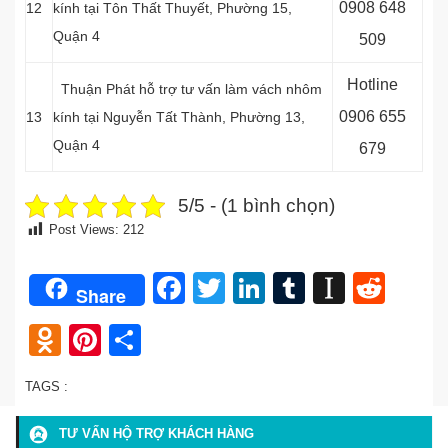
0
908 648
12
kính tại Tôn Thất Thuyết, Phường 15,
Quận 4
509
Hotline
Thuận Phát hỗ trợ tư vấn làm vách nhôm
0
906 655
13
kính tại Nguyễn Tất Thành, Phường 13,
Quận 4
679
5/5 - (1 bình chọn)
Post Views:
212
Facebook
Twitter
LinkedIn
Tumblr
Instap
Redd
Share
Odnoklassniki
Pinterest
Share
TAGS :
TƯ VẤN HỘ TRỢ KHÁCH HÀNG