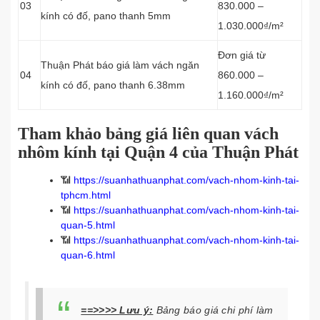
03
830.000 –
kính có đố, pano thanh
5mm
1.030.000₫/m²
Đơn giá từ
Thuận Phát báo giá làm vách
ngăn
04
860.000 –
kính có đố, pano thanh
6.38mm
1.160.000₫/m²
Tham khảo bảng giá liên quan vách
nhôm kính tại Quận 4 của Thuận Phát
📶
https://suanhathuanphat.com/vach-nhom-kinh-tai-
tphcm.html
📶
https://suanhathuanphat.com/vach-nhom-kinh-tai-
quan-5.html
📶
https://suanhathuanphat.com/vach-nhom-kinh-tai-
quan-6.html
==>>>>
Lưu ý:
Bảng báo giá chi phí làm