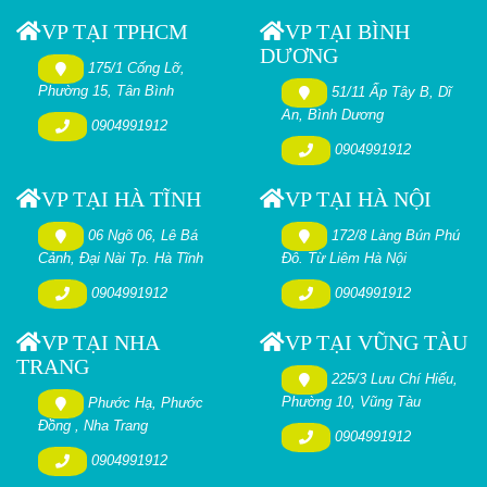
VP TẠI TPHCM
VP TẠI BÌNH
DƯƠNG
175/1 Cống Lỡ,
Phường 15, Tân Bình
51/11 Ấp Tây B, Dĩ
An, Bình Dương
0904991912
0904991912
VP TẠI HÀ TĨNH
VP TẠI HÀ NỘI
06 Ngõ 06, Lê Bá
172/8 Làng Bún Phú
Cảnh, Đại Nài Tp. Hà Tĩnh
Đô. Từ Liêm Hà Nội
0904991912
0904991912
VP TẠI NHA
VP TẠI VŨNG TÀU
TRANG
225/3 Lưu Chí Hiếu,
Phường 10, Vũng Tàu
Phước Hạ, Phước
Đồng , Nha Trang
0904991912
0904991912