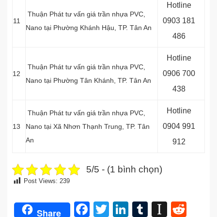
Hotline
Thuận Phát tư vấn giá trần nhựa PVC,
0903 181
11
Nano tại Phường Khánh Hậu, TP. Tân An
486
Hotline
Thuận Phát tư vấn giá trần nhựa PVC,
0906 700
12
Nano tại Phường Tân Khánh, TP. Tân An
438
Hotline
Thuận Phát tư vấn giá trần nhựa PVC,
0
904 991
13
Nano tại Xã Nhơn Thạnh Trung, TP. Tân
An
912
5/5 - (1 bình chọn)
Post Views:
239
Facebook
Twitter
LinkedIn
Tumblr
Instap
Redd
Share