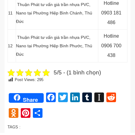
Hotline
Thuận Phát tư vấn giá trần nhựa PVC,
0903 181
11
Nano tại Phường Hiệp Bình Chánh, Thủ
Đức
486
Hotline
Thuận Phát tư vấn giá trần nhựa PVC,
0906 700
12
Nano tại Phường Hiệp Bình Phước, Thủ
Đức
438
5/5 - (1 bình chọn)
Post Views:
295
Facebook
Twitter
LinkedIn
Tumblr
Instap
Redd
Share
Odnoklassniki
Pinterest
Share
TAGS :