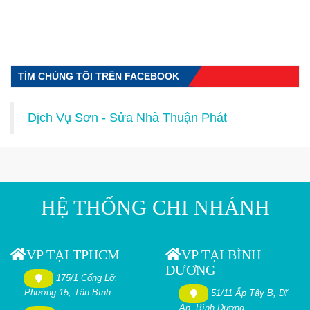
TÌM CHÚNG TÔI TRÊN FACEBOOK
Dịch Vụ Sơn - Sửa Nhà Thuận Phát
HỆ THỐNG CHI NHÁNH
VP TẠI TPHCM
VP TẠI BÌNH
DƯƠNG
175/1 Cống Lỡ,
Phường 15, Tân Bình
51/11 Ấp Tây B, Dĩ
An, Bình Dương