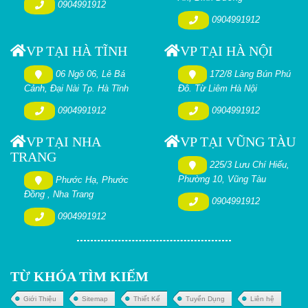
0904991912
0904991912
VP TẠI HÀ TĨNH
VP TẠI HÀ NỘI
06 Ngõ 06, Lê Bá
172/8 Làng Bún Phú
Cảnh, Đại Nài Tp. Hà Tĩnh
Đô. Từ Liêm Hà Nội
0904991912
0904991912
VP TẠI NHA
VP TẠI VŨNG TÀU
TRANG
225/3 Lưu Chí Hiếu,
Phường 10, Vũng Tàu
Phước Hạ, Phước
Đồng , Nha Trang
0904991912
0904991912
TỪ KHÓA TÌM KIẾM
Giới Thiệu
Sitemap
Thiết Kế
Tuyển Dụng
Liên hệ