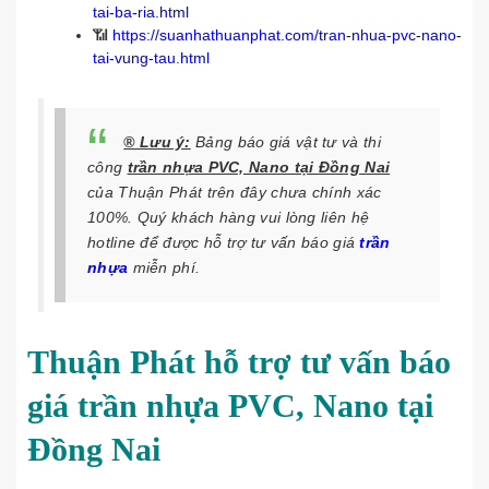
tai-ba-ria.html
📶
https://suanhathuanphat.com/tran-nhua-pvc-nano-
tai-vung-tau.html
® Lưu ý:
Bảng báo giá vật tư và thi
công
trần nhựa PVC, Nano tại Đồng Nai
của Thuận Phát trên đây chưa chính xác
100%. Quý khách hàng vui lòng liên hệ
hotline để được hỗ trợ tư vấn báo giá
trần
nhựa
miễn phí.
Thuận Phát hỗ trợ tư vấn báo
giá trần nhựa PVC, Nano tại
Đồng Nai