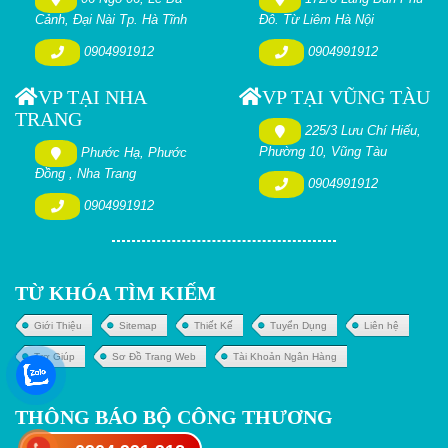
Cảnh, Đại Nài Tp. Hà Tĩnh
Đô. Từ Liêm Hà Nội
0904991912
0904991912
VP TẠI NHA
VP TẠI VŨNG TÀU
TRANG
225/3 Lưu Chí Hiếu,
Phường 10, Vũng Tàu
Phước Hạ, Phước
Đồng , Nha Trang
0904991912
0904991912
TỪ KHÓA TÌM KIẾM
Giới Thiệu
Sitemap
Thiết Kế
Tuyển Dụng
Liên hệ
Trợ Giúp
Sơ Đồ Trang Web
Tài Khoản Ngân Hàng
THÔNG BÁO BỘ CÔNG THƯƠNG