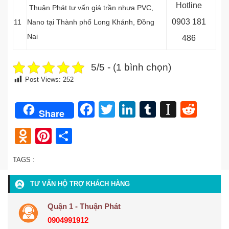
Hotline
Thuận Phát tư vấn giá trần nhựa PVC,
0903 181
11
Nano tại
Thành phố Long Khánh, Đồng
Nai
486
5/5 - (1 bình chọn)
Post Views:
252
Facebook
Twitter
LinkedIn
Tumblr
Instap
Redd
Share
Odnoklassniki
Pinterest
Share
TAGS :
TƯ VẤN HỘ TRỢ KHÁCH HÀNG
Quận 1 - Thuận Phát
0904991912