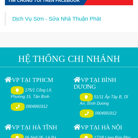
TÌM CHÚNG TÔI TRÊN FACEBOOK
Dịch Vụ Sơn - Sửa Nhà Thuận Phát
HỆ THỐNG CHI NHÁNH
VP TẠI TPHCM
VP TẠI BÌNH
DƯƠNG
175/1 Cống Lỡ,
Phường 15, Tân Bình
51/11 Ấp Tây B, Dĩ
An, Bình Dương
0904991912
0904991912
VP TẠI HÀ TĨNH
VP TẠI HÀ NỘI
06 Ngõ 06, Lê Bá
172/8 Làng Bún Phú